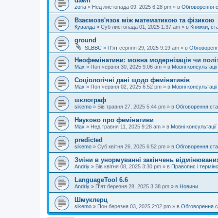
dawn
zoria
»
Нед листопада 09, 2025 6:28 pm
» в
Обговорення 
Взаємозв'язок між математикою та фізикою
Кувалда
»
Суб листопада 01, 2025 1:37 am
» в
Книжки, ста
ground
SLBBC
»
П'ят серпня 29, 2025 9:19 am
» в
Обговоренн
Неофемінативи: мовна модернізація чи полі
Max
»
Пон червня 30, 2025 9:06 am
» в
Мовні консультації
Соціологічні дані щодо фемінативів
Max
»
Пон червня 02, 2025 6:52 pm
» в
Мовні консультації
шклограф
sikemo
»
Вів травня 27, 2025 5:44 pm
» в
Обговорення ста
Науково про фемінативи
Max
»
Нед травня 11, 2025 9:28 am
» в
Мовні консультації
predicted
sikemo
»
Суб квітня 26, 2025 6:52 pm
» в
Обговорення ста
Зміни в унормуванні закінчень відмінюваних
Andriy
»
Вів квітня 08, 2025 3:30 pm
» в
Правопис і терміно
LanguageTool 6.6
Andriy
»
П'ят березня 28, 2025 3:38 pm
» в
Новини
Шмуклерц
sikemo
»
Пон березня 03, 2025 2:02 pm
» в
Обговорення с