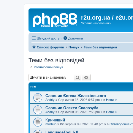
r2u.org.ua / e2u.o
Українські словники
Швидкий доступ
Допомога
Список форумів
Пошук
Теми без відповідей
Теми без відповідей
Розширений пошук
Пошук
Розширений пошук
ТЕМ
Словник Євгена Желехівського
Andriy
»
Сер липня 15, 2026 6:57 pm
» в
Новини
Словник Олекси Скалозуба
Andriy
»
Сер липня 08, 2026 7:56 pm
» в
Новини
Кричущий
morhun
»
Вів червня 09, 2026 11:48 pm
» в
Обговорення с
LanguageTool 6.8