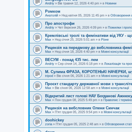
Andriy
»
Вів травня 12, 2026 4:40 pm
» в
Новини
Ромком
Анатолій
»
Нед квітня 05, 2026 11:45 pm
» в
Обговорення 
Про апострофи
Andriy
»
Чет березня 26, 2026 4:09 pm
» в
Помилки і пропо
Кремлівські тролі та фемінативи від УКУ - щ
Max
»
Нед січня 25, 2026 5:01 am
» в
Різне
Рецензія на передмову до вебсловника фем
Max
»
Нед січня 18, 2026 4:40 pm
» в
Мовні консультації
ВЕСУМ - понад 435 тис. лем
Andriy
»
Сер січня 14, 2026 6:18 pm
» в
Локалізація та про
М. Сулима ФРАЗА, КОРОТЕНЬКІ НАЧЕРКИ, шу
tripod
»
Вів січня 06, 2026 1:21 am
» в
Мовні консультації
Проєкт стандарту державної мови з трансліте
Max
»
Вів січня 06, 2026 12:58 am
» в
Мовні консультації
Відкритий лист голові НАУ Богданові Ажнюку
Max
»
Пон грудня 08, 2025 5:49 pm
» в
Правопис і терміно
Рецензія на вебсловник Олени Синчак
Max
»
П'ят грудня 05, 2025 9:54 pm
» в
Мовні консультації
doohickey
zoria
»
П'ят грудня 05, 2025 2:48 am
» в
Обговорення стат