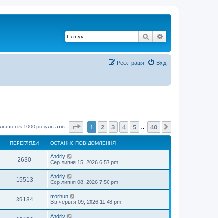
Пошук
Розширений по
Реєстрація
Вхід
Сторінка
1
з
40
1
2
3
4
5
40
Далі
льше ніж 1000 результатів
…
ПЕРЕГЛЯДИ
ОСТАННЄ ПОВІДОМЛЕННЯ
О
Andriy
П
2630
с
Сер липня 15, 2026 6:57 pm
т
е
а
О
Andriy
П
15513
н
с
Сер липня 08, 2026 7:56 pm
р
н
т
є
е
а
О
morhun
е
п
П
39134
н
с
Вів червня 09, 2026 11:48 pm
о
р
н
т
в
г
є
е
а
і
О
Andriy
е
п