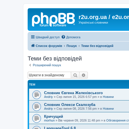
r2u.org.ua / e2u.o
Українські словники
Швидкий доступ
Допомога
Список форумів
Пошук
Теми без відповідей
Теми без відповідей
Розширений пошук
Пошук
Розширений пошук
ТЕМ
Словник Євгена Желехівського
Andriy
»
Сер липня 15, 2026 6:57 pm
» в
Новини
Словник Олекси Скалозуба
Andriy
»
Сер липня 08, 2026 7:56 pm
» в
Новини
Кричущий
morhun
»
Вів червня 09, 2026 11:48 pm
» в
Обговорення с
LanguageTool 6.8