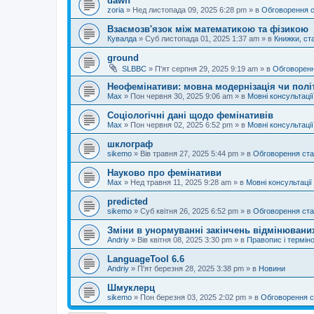
dawn
zoria
»
Нед листопада 09, 2025 6:28 pm
» в
Обговорення 
Взаємозв'язок між математикою та фізикою
Кувалда
»
Суб листопада 01, 2025 1:37 am
» в
Книжки, ста
ground
SLBBC
»
П'ят серпня 29, 2025 9:19 am
» в
Обговоренн
Неофемінативи: мовна модернізація чи полі
Max
»
Пон червня 30, 2025 9:06 am
» в
Мовні консультації
Соціологічні дані щодо фемінативів
Max
»
Пон червня 02, 2025 6:52 pm
» в
Мовні консультації
шклограф
sikemo
»
Вів травня 27, 2025 5:44 pm
» в
Обговорення ста
Науково про фемінативи
Max
»
Нед травня 11, 2025 9:28 am
» в
Мовні консультації
predicted
sikemo
»
Суб квітня 26, 2025 6:52 pm
» в
Обговорення ста
Зміни в унормуванні закінчень відмінюваних
Andriy
»
Вів квітня 08, 2025 3:30 pm
» в
Правопис і терміно
LanguageTool 6.6
Andriy
»
П'ят березня 28, 2025 3:38 pm
» в
Новини
Шмуклерц
sikemo
»
Пон березня 03, 2025 2:02 pm
» в
Обговорення с