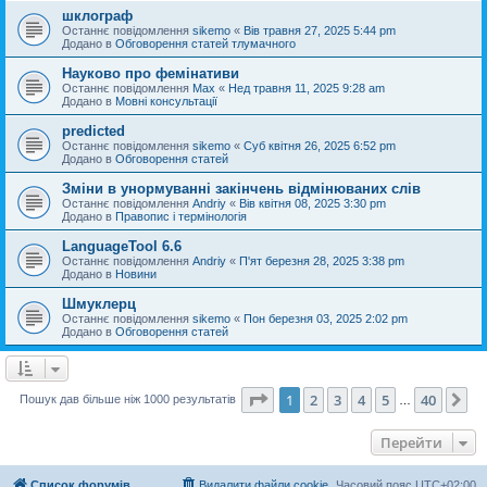
шклограф
Останнє повідомлення
sikemo
«
Вів травня 27, 2025 5:44 pm
Додано в
Обговорення статей тлумачного
Науково про фемінативи
Останнє повідомлення
Max
«
Нед травня 11, 2025 9:28 am
Додано в
Мовні консультації
predicted
Останнє повідомлення
sikemo
«
Суб квітня 26, 2025 6:52 pm
Додано в
Обговорення статей
Зміни в унормуванні закінчень відмінюваних слів
Останнє повідомлення
Andriy
«
Вів квітня 08, 2025 3:30 pm
Додано в
Правопис і термінологія
LanguageTool 6.6
Останнє повідомлення
Andriy
«
П'ят березня 28, 2025 3:38 pm
Додано в
Новини
Шмуклерц
Останнє повідомлення
sikemo
«
Пон березня 03, 2025 2:02 pm
Додано в
Обговорення статей
Сторінка
1
з
40
1
2
3
4
5
40
Да
Пошук дав більше ніж 1000 результатів
…
Перейти
Список форумів
Видалити файли cookie
Часовий пояс
UTC+02:00