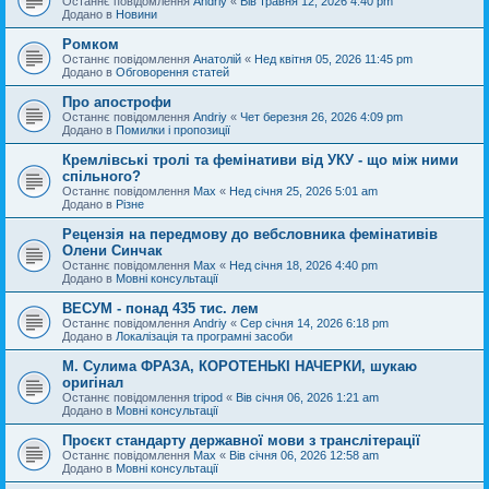
Останнє повідомлення
Andriy
«
Вів травня 12, 2026 4:40 pm
Додано в
Новини
Ромком
Останнє повідомлення
Анатолій
«
Нед квітня 05, 2026 11:45 pm
Додано в
Обговорення статей
Про апострофи
Останнє повідомлення
Andriy
«
Чет березня 26, 2026 4:09 pm
Додано в
Помилки і пропозиції
Кремлівські тролі та фемінативи від УКУ - що між ними
спільного?
Останнє повідомлення
Max
«
Нед січня 25, 2026 5:01 am
Додано в
Різне
Рецензія на передмову до вебсловника фемінативів
Олени Синчак
Останнє повідомлення
Max
«
Нед січня 18, 2026 4:40 pm
Додано в
Мовні консультації
ВЕСУМ - понад 435 тис. лем
Останнє повідомлення
Andriy
«
Сер січня 14, 2026 6:18 pm
Додано в
Локалізація та програмні засоби
М. Сулима ФРАЗА, КОРОТЕНЬКІ НАЧЕРКИ, шукаю
оригінал
Останнє повідомлення
tripod
«
Вів січня 06, 2026 1:21 am
Додано в
Мовні консультації
Проєкт стандарту державної мови з транслітерації
Останнє повідомлення
Max
«
Вів січня 06, 2026 12:58 am
Додано в
Мовні консультації