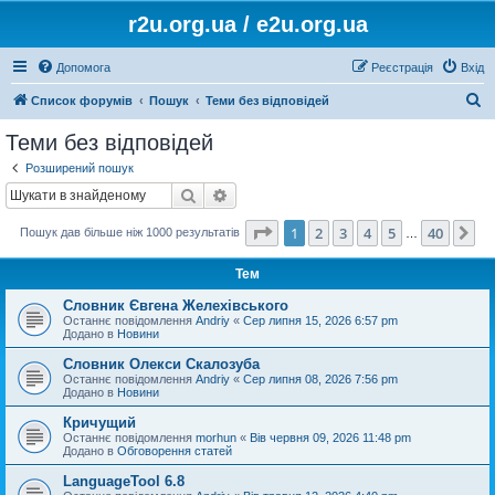
r2u.org.ua / e2u.org.ua
Допомога
Реєстрація
Вхід
П
Список форумів
Пошук
Теми без відповідей
о
Теми без відповідей
ш
Розширений пошук
у
Пошук
Розширений пошук
к
Сторінка
1
з
40
1
2
3
4
5
40
Да
Пошук дав більше ніж 1000 результатів
…
Тем
Словник Євгена Желехівського
Останнє повідомлення
Andriy
«
Сер липня 15, 2026 6:57 pm
Додано в
Новини
Словник Олекси Скалозуба
Останнє повідомлення
Andriy
«
Сер липня 08, 2026 7:56 pm
Додано в
Новини
Кричущий
Останнє повідомлення
morhun
«
Вів червня 09, 2026 11:48 pm
Додано в
Обговорення статей
LanguageTool 6.8