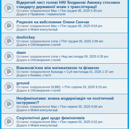
Відкритий лист голові НАУ Богданові Ажнюку стосовно
стандарту державної мови з транслітерації
Останнє повідомлення
Max
«
Пон грудня 08, 2025 5:49 pm
Додано в
Правопис і термінологія
Рецензія на вебсловник Олени Синчак
Останнє повідомлення
Max
«
П'ят грудня 05, 2025 9:54 pm
Додано в
Мовні консультації
doohickey
Останнє повідомлення
zoria
«
П'ят грудня 05, 2025 2:48 am
Додано в
Обговорення статей
dawn
Останнє повідомлення
zoria
«
Нед листопада 09, 2025 6:28 pm
Додано в
Обговорення статей
Взаємозв'язок між математикою та фізикою
Останнє повідомлення
Кувалда
«
Суб листопада 01, 2025 1:37 am
Додано в
Книжки, статті
ground
Останнє повідомлення
SLBBC
«
П'ят серпня 29, 2025 9:19 am
Додано в
Обговорення статей
Неофемінативи: мовна модернізація чи політичний
інструмент?
Останнє повідомлення
Max
«
Пон червня 30, 2025 9:06 am
Додано в
Мовні консультації
Соціологічні дані щодо фемінативів
Останнє повідомлення
Max
«
Пон червня 02, 2025 6:52 pm
Додано в
Мовні консультації