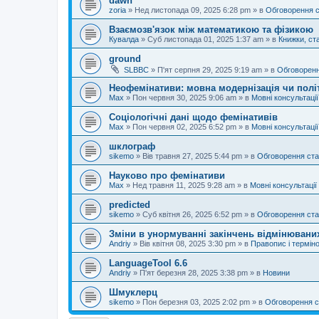
dawn
zoria
»
Нед листопада 09, 2025 6:28 pm
» в
Обговорення 
Взаємозв'язок між математикою та фізикою
Кувалда
»
Суб листопада 01, 2025 1:37 am
» в
Книжки, ста
ground
SLBBC
»
П'ят серпня 29, 2025 9:19 am
» в
Обговоренн
Неофемінативи: мовна модернізація чи полі
Max
»
Пон червня 30, 2025 9:06 am
» в
Мовні консультації
Соціологічні дані щодо фемінативів
Max
»
Пон червня 02, 2025 6:52 pm
» в
Мовні консультації
шклограф
sikemo
»
Вів травня 27, 2025 5:44 pm
» в
Обговорення ста
Науково про фемінативи
Max
»
Нед травня 11, 2025 9:28 am
» в
Мовні консультації
predicted
sikemo
»
Суб квітня 26, 2025 6:52 pm
» в
Обговорення ста
Зміни в унормуванні закінчень відмінюваних
Andriy
»
Вів квітня 08, 2025 3:30 pm
» в
Правопис і терміно
LanguageTool 6.6
Andriy
»
П'ят березня 28, 2025 3:38 pm
» в
Новини
Шмуклерц
sikemo
»
Пон березня 03, 2025 2:02 pm
» в
Обговорення с