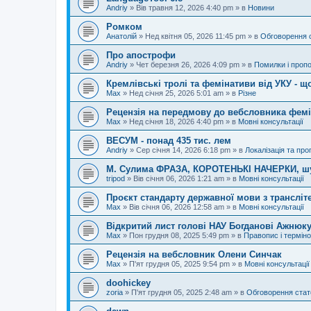
Andriy
»
Вів травня 12, 2026 4:40 pm
» в
Новини
Ромком
Анатолій
»
Нед квітня 05, 2026 11:45 pm
» в
Обговорення 
Про апострофи
Andriy
»
Чет березня 26, 2026 4:09 pm
» в
Помилки і пропо
Кремлівські тролі та фемінативи від УКУ - щ
Max
»
Нед січня 25, 2026 5:01 am
» в
Різне
Рецензія на передмову до вебсловника фем
Max
»
Нед січня 18, 2026 4:40 pm
» в
Мовні консультації
ВЕСУМ - понад 435 тис. лем
Andriy
»
Сер січня 14, 2026 6:18 pm
» в
Локалізація та про
М. Сулима ФРАЗА, КОРОТЕНЬКІ НАЧЕРКИ, шу
tripod
»
Вів січня 06, 2026 1:21 am
» в
Мовні консультації
Проєкт стандарту державної мови з трансліте
Max
»
Вів січня 06, 2026 12:58 am
» в
Мовні консультації
Відкритий лист голові НАУ Богданові Ажнюку
Max
»
Пон грудня 08, 2025 5:49 pm
» в
Правопис і терміно
Рецензія на вебсловник Олени Синчак
Max
»
П'ят грудня 05, 2025 9:54 pm
» в
Мовні консультації
doohickey
zoria
»
П'ят грудня 05, 2025 2:48 am
» в
Обговорення стат