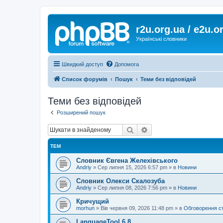
r2u.org.ua / e2u.o
Українські словники
Швидкий доступ
Допомога
Список форумів
Пошук
Теми без відповідей
Теми без відповідей
Розширений пошук
Пошук
Розширений пошук
ТЕМ
Словник Євгена Желехівського
Andriy
»
Сер липня 15, 2026 6:57 pm
» в
Новини
Словник Олекси Скалозуба
Andriy
»
Сер липня 08, 2026 7:56 pm
» в
Новини
Кричущий
morhun
»
Вів червня 09, 2026 11:48 pm
» в
Обговорення с
LanguageTool 6.8