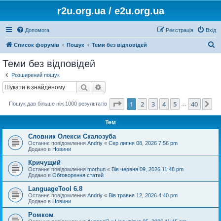
r2u.org.ua / e2u.org.ua
Допомога
Реєстрація
Вхід
П
Список форумів
Пошук
Теми без відповідей
о
Теми без відповідей
ш
Розширений пошук
у
Пошук
Розширений пошук
к
Сторінка
1
з
40
1
2
3
4
5
40
Да
Пошук дав більше ніж 1000 результатів
…
Тем
Словник Олекси Скалозуба
Останнє повідомлення
Andriy
«
Сер липня 08, 2026 7:56 pm
Додано в
Новини
Кричущий
Останнє повідомлення
morhun
«
Вів червня 09, 2026 11:48 pm
Додано в
Обговорення статей
LanguageTool 6.8
Останнє повідомлення
Andriy
«
Вів травня 12, 2026 4:40 pm
Додано в
Новини
Ромком