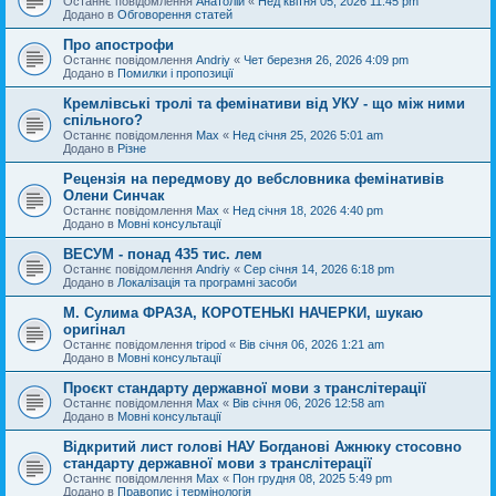
Останнє повідомлення
Анатолій
«
Нед квітня 05, 2026 11:45 pm
Додано в
Обговорення статей
Про апострофи
Останнє повідомлення
Andriy
«
Чет березня 26, 2026 4:09 pm
Додано в
Помилки і пропозиції
Кремлівські тролі та фемінативи від УКУ - що між ними
спільного?
Останнє повідомлення
Max
«
Нед січня 25, 2026 5:01 am
Додано в
Різне
Рецензія на передмову до вебсловника фемінативів
Олени Синчак
Останнє повідомлення
Max
«
Нед січня 18, 2026 4:40 pm
Додано в
Мовні консультації
ВЕСУМ - понад 435 тис. лем
Останнє повідомлення
Andriy
«
Сер січня 14, 2026 6:18 pm
Додано в
Локалізація та програмні засоби
М. Сулима ФРАЗА, КОРОТЕНЬКІ НАЧЕРКИ, шукаю
оригінал
Останнє повідомлення
tripod
«
Вів січня 06, 2026 1:21 am
Додано в
Мовні консультації
Проєкт стандарту державної мови з транслітерації
Останнє повідомлення
Max
«
Вів січня 06, 2026 12:58 am
Додано в
Мовні консультації
Відкритий лист голові НАУ Богданові Ажнюку стосовно
стандарту державної мови з транслітерації
Останнє повідомлення
Max
«
Пон грудня 08, 2025 5:49 pm
Додано в
Правопис і термінологія