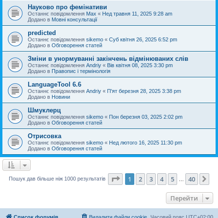
Науково про фемінативи
Останнє повідомлення
Max
«
Нед травня 11, 2025 9:28 am
Додано в
Мовні консультації
predicted
Останнє повідомлення
sikemo
«
Суб квітня 26, 2025 6:52 pm
Додано в
Обговорення статей
Зміни в унормуванні закінчень відмінюваних слів
Останнє повідомлення
Andriy
«
Вів квітня 08, 2025 3:30 pm
Додано в
Правопис і термінологія
LanguageTool 6.6
Останнє повідомлення
Andriy
«
П'ят березня 28, 2025 3:38 pm
Додано в
Новини
Шмуклерц
Останнє повідомлення
sikemo
«
Пон березня 03, 2025 2:02 pm
Додано в
Обговорення статей
Отрисовка
Останнє повідомлення
sikemo
«
Нед лютого 16, 2025 11:30 pm
Додано в
Обговорення статей
Сторінка
1
з
40
1
2
3
4
5
40
Да
Пошук дав більше ніж 1000 результатів
…
Перейти
Список форумів
Видалити файли cookie
Часовий пояс
UTC+02:00