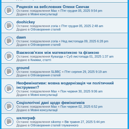
Рецензія на вебсловник Олени Синчак
Останнє повідомлення
Max
«
П'ят грудня 05, 2025 9:54 pm
Додано в
Мовні консультації
doohickey
Останнє повідомлення
zoria
«
П'ят грудня 05, 2025 2:48 am
Додано в
Обговорення статей
dawn
Останнє повідомлення
zoria
«
Нед листопада 09, 2025 6:28 pm
Додано в
Обговорення статей
Взаємозв'язок між математикою та фізикою
Останнє повідомлення
Кувалда
«
Суб листопада 01, 2025 1:37 am
Додано в
Книжки, статті
ground
Останнє повідомлення
SLBBC
«
П'ят серпня 29, 2025 9:19 am
Додано в
Обговорення статей
Неофемінативи: мовна модернізація чи політичний
інструмент?
Останнє повідомлення
Max
«
Пон червня 30, 2025 9:06 am
Додано в
Мовні консультації
Соціологічні дані щодо фемінативів
Останнє повідомлення
Max
«
Пон червня 02, 2025 6:52 pm
Додано в
Мовні консультації
шклограф
Останнє повідомлення
sikemo
«
Вів травня 27, 2025 5:44 pm
Додано в
Обговорення статей тлумачного