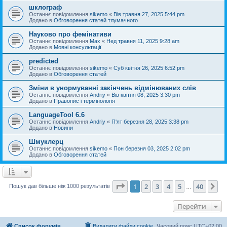
шклограф
Останнє повідомлення
sikemo
«
Вів травня 27, 2025 5:44 pm
Додано в
Обговорення статей тлумачного
Науково про фемінативи
Останнє повідомлення
Max
«
Нед травня 11, 2025 9:28 am
Додано в
Мовні консультації
predicted
Останнє повідомлення
sikemo
«
Суб квітня 26, 2025 6:52 pm
Додано в
Обговорення статей
Зміни в унормуванні закінчень відмінюваних слів
Останнє повідомлення
Andriy
«
Вів квітня 08, 2025 3:30 pm
Додано в
Правопис і термінологія
LanguageTool 6.6
Останнє повідомлення
Andriy
«
П'ят березня 28, 2025 3:38 pm
Додано в
Новини
Шмуклерц
Останнє повідомлення
sikemo
«
Пон березня 03, 2025 2:02 pm
Додано в
Обговорення статей
Сторінка
1
з
40
1
2
3
4
5
40
Да
Пошук дав більше ніж 1000 результатів
…
Перейти
Список форумів
Видалити файли cookie
Часовий пояс
UTC+02:00