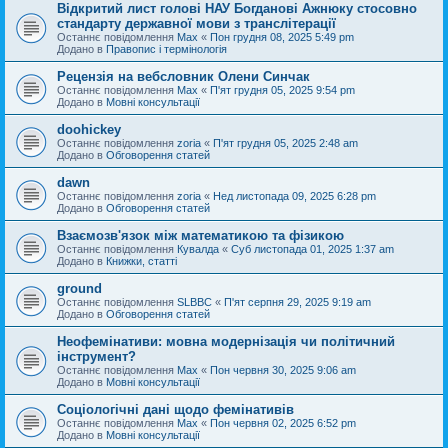
Відкритий лист голові НАУ Богданові Ажнюку стосовно
стандарту державної мови з транслітерації
Останнє повідомлення
Max
«
Пон грудня 08, 2025 5:49 pm
Додано в
Правопис і термінологія
Рецензія на вебсловник Олени Синчак
Останнє повідомлення
Max
«
П'ят грудня 05, 2025 9:54 pm
Додано в
Мовні консультації
doohickey
Останнє повідомлення
zoria
«
П'ят грудня 05, 2025 2:48 am
Додано в
Обговорення статей
dawn
Останнє повідомлення
zoria
«
Нед листопада 09, 2025 6:28 pm
Додано в
Обговорення статей
Взаємозв'язок між математикою та фізикою
Останнє повідомлення
Кувалда
«
Суб листопада 01, 2025 1:37 am
Додано в
Книжки, статті
ground
Останнє повідомлення
SLBBC
«
П'ят серпня 29, 2025 9:19 am
Додано в
Обговорення статей
Неофемінативи: мовна модернізація чи політичний
інструмент?
Останнє повідомлення
Max
«
Пон червня 30, 2025 9:06 am
Додано в
Мовні консультації
Соціологічні дані щодо фемінативів
Останнє повідомлення
Max
«
Пон червня 02, 2025 6:52 pm
Додано в
Мовні консультації