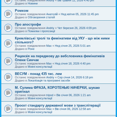
Останнє повідомлення
Andriy
«
Вів травня 12, 2026 4:40 pm
Додано в
Новини
Ромком
Останнє повідомлення
Анатолій
«
Нед квітня 05, 2026 11:45 pm
Додано в
Обговорення статей
Про апострофи
Останнє повідомлення
Andriy
«
Чет березня 26, 2026 4:09 pm
Додано в
Помилки і пропозиції
Кремлівські тролі та фемінативи від УКУ - що між ними
спільного?
Останнє повідомлення
Max
«
Нед січня 25, 2026 5:01 am
Додано в
Різне
Рецензія на передмову до вебсловника фемінативів
Олени Синчак
Останнє повідомлення
Max
«
Нед січня 18, 2026 4:40 pm
Додано в
Мовні консультації
ВЕСУМ - понад 435 тис. лем
Останнє повідомлення
Andriy
«
Сер січня 14, 2026 6:18 pm
Додано в
Локалізація та програмні засоби
М. Сулима ФРАЗА, КОРОТЕНЬКІ НАЧЕРКИ, шукаю
оригінал
Останнє повідомлення
tripod
«
Вів січня 06, 2026 1:21 am
Додано в
Мовні консультації
Проєкт стандарту державної мови з транслітерації
Останнє повідомлення
Max
«
Вів січня 06, 2026 12:58 am
Додано в
Мовні консультації