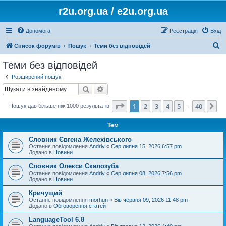
r2u.org.ua / e2u.org.ua
Допомога
Реєстрація
Вхід
П
Список форумів
Пошук
Теми без відповідей
о
Теми без відповідей
ш
Розширений пошук
у
Пошук
Розширений пошук
к
Сторінка
1
з
40
1
2
3
4
5
40
Да
Пошук дав більше ніж 1000 результатів
…
Тем
Словник Євгена Желехівського
Останнє повідомлення
Andriy
«
Сер липня 15, 2026 6:57 pm
Додано в
Новини
Словник Олекси Скалозуба
Останнє повідомлення
Andriy
«
Сер липня 08, 2026 7:56 pm
Додано в
Новини
Кричущий
Останнє повідомлення
morhun
«
Вів червня 09, 2026 11:48 pm
Додано в
Обговорення статей
LanguageTool 6.8