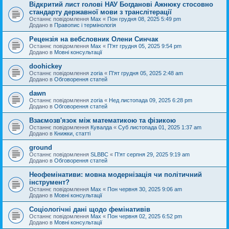
Відкритий лист голові НАУ Богданові Ажнюку стосовно
стандарту державної мови з транслітерації
Останнє повідомлення
Max
«
Пон грудня 08, 2025 5:49 pm
Додано в
Правопис і термінологія
Рецензія на вебсловник Олени Синчак
Останнє повідомлення
Max
«
П'ят грудня 05, 2025 9:54 pm
Додано в
Мовні консультації
doohickey
Останнє повідомлення
zoria
«
П'ят грудня 05, 2025 2:48 am
Додано в
Обговорення статей
dawn
Останнє повідомлення
zoria
«
Нед листопада 09, 2025 6:28 pm
Додано в
Обговорення статей
Взаємозв'язок між математикою та фізикою
Останнє повідомлення
Кувалда
«
Суб листопада 01, 2025 1:37 am
Додано в
Книжки, статті
ground
Останнє повідомлення
SLBBC
«
П'ят серпня 29, 2025 9:19 am
Додано в
Обговорення статей
Неофемінативи: мовна модернізація чи політичний
інструмент?
Останнє повідомлення
Max
«
Пон червня 30, 2025 9:06 am
Додано в
Мовні консультації
Соціологічні дані щодо фемінативів
Останнє повідомлення
Max
«
Пон червня 02, 2025 6:52 pm
Додано в
Мовні консультації