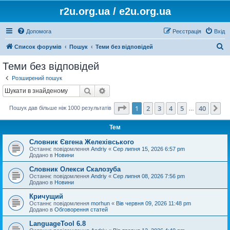
r2u.org.ua / e2u.org.ua
Допомога
Реєстрація
Вхід
П
Список форумів
Пошук
Теми без відповідей
о
Теми без відповідей
ш
Розширений пошук
у
Пошук
Розширений пошук
к
Сторінка
1
з
40
1
2
3
4
5
40
Да
Пошук дав більше ніж 1000 результатів
…
Тем
Словник Євгена Желехівського
Останнє повідомлення
Andriy
«
Сер липня 15, 2026 6:57 pm
Додано в
Новини
Словник Олекси Скалозуба
Останнє повідомлення
Andriy
«
Сер липня 08, 2026 7:56 pm
Додано в
Новини
Кричущий
Останнє повідомлення
morhun
«
Вів червня 09, 2026 11:48 pm
Додано в
Обговорення статей
LanguageTool 6.8