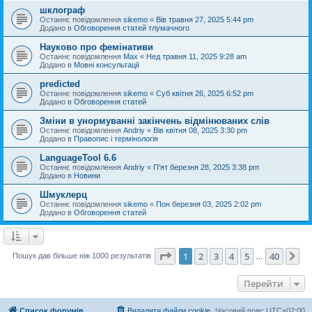
шклограф
Останнє повідомлення
sikemo
«
Вів травня 27, 2025 5:44 pm
Додано в
Обговорення статей тлумачного
Науково про фемінативи
Останнє повідомлення
Max
«
Нед травня 11, 2025 9:28 am
Додано в
Мовні консультації
predicted
Останнє повідомлення
sikemo
«
Суб квітня 26, 2025 6:52 pm
Додано в
Обговорення статей
Зміни в унормуванні закінчень відмінюваних слів
Останнє повідомлення
Andriy
«
Вів квітня 08, 2025 3:30 pm
Додано в
Правопис і термінологія
LanguageTool 6.6
Останнє повідомлення
Andriy
«
П'ят березня 28, 2025 3:38 pm
Додано в
Новини
Шмуклерц
Останнє повідомлення
sikemo
«
Пон березня 03, 2025 2:02 pm
Додано в
Обговорення статей
Сторінка
1
з
40
1
2
3
4
5
40
Да
Пошук дав більше ніж 1000 результатів
…
Перейти
Список форумів
Видалити файли cookie
Часовий пояс
UTC+02:00