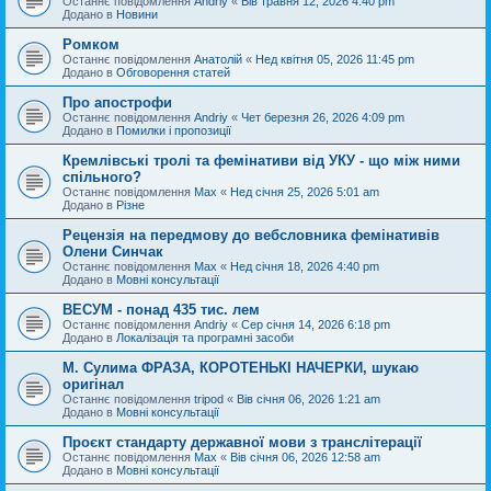
Останнє повідомлення
Andriy
«
Вів травня 12, 2026 4:40 pm
Додано в
Новини
Ромком
Останнє повідомлення
Анатолій
«
Нед квітня 05, 2026 11:45 pm
Додано в
Обговорення статей
Про апострофи
Останнє повідомлення
Andriy
«
Чет березня 26, 2026 4:09 pm
Додано в
Помилки і пропозиції
Кремлівські тролі та фемінативи від УКУ - що між ними
спільного?
Останнє повідомлення
Max
«
Нед січня 25, 2026 5:01 am
Додано в
Різне
Рецензія на передмову до вебсловника фемінативів
Олени Синчак
Останнє повідомлення
Max
«
Нед січня 18, 2026 4:40 pm
Додано в
Мовні консультації
ВЕСУМ - понад 435 тис. лем
Останнє повідомлення
Andriy
«
Сер січня 14, 2026 6:18 pm
Додано в
Локалізація та програмні засоби
М. Сулима ФРАЗА, КОРОТЕНЬКІ НАЧЕРКИ, шукаю
оригінал
Останнє повідомлення
tripod
«
Вів січня 06, 2026 1:21 am
Додано в
Мовні консультації
Проєкт стандарту державної мови з транслітерації
Останнє повідомлення
Max
«
Вів січня 06, 2026 12:58 am
Додано в
Мовні консультації