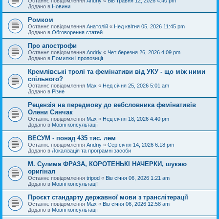
Останнє повідомлення
Andriy
«
Вів травня 12, 2026 4:40 pm
Додано в
Новини
Ромком
Останнє повідомлення
Анатолій
«
Нед квітня 05, 2026 11:45 pm
Додано в
Обговорення статей
Про апострофи
Останнє повідомлення
Andriy
«
Чет березня 26, 2026 4:09 pm
Додано в
Помилки і пропозиції
Кремлівські тролі та фемінативи від УКУ - що між ними
спільного?
Останнє повідомлення
Max
«
Нед січня 25, 2026 5:01 am
Додано в
Різне
Рецензія на передмову до вебсловника фемінативів
Олени Синчак
Останнє повідомлення
Max
«
Нед січня 18, 2026 4:40 pm
Додано в
Мовні консультації
ВЕСУМ - понад 435 тис. лем
Останнє повідомлення
Andriy
«
Сер січня 14, 2026 6:18 pm
Додано в
Локалізація та програмні засоби
М. Сулима ФРАЗА, КОРОТЕНЬКІ НАЧЕРКИ, шукаю
оригінал
Останнє повідомлення
tripod
«
Вів січня 06, 2026 1:21 am
Додано в
Мовні консультації
Проєкт стандарту державної мови з транслітерації
Останнє повідомлення
Max
«
Вів січня 06, 2026 12:58 am
Додано в
Мовні консультації