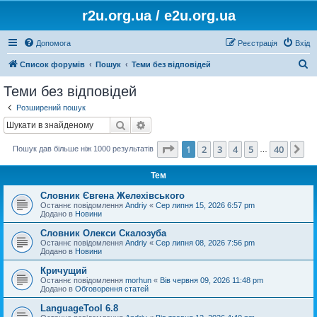
r2u.org.ua / e2u.org.ua
Допомога
Реєстрація
Вхід
П
Список форумів
Пошук
Теми без відповідей
о
Теми без відповідей
ш
Розширений пошук
у
Пошук
Розширений пошук
к
Сторінка
1
з
40
1
2
3
4
5
40
Да
Пошук дав більше ніж 1000 результатів
…
Тем
Словник Євгена Желехівського
Останнє повідомлення
Andriy
«
Сер липня 15, 2026 6:57 pm
Додано в
Новини
Словник Олекси Скалозуба
Останнє повідомлення
Andriy
«
Сер липня 08, 2026 7:56 pm
Додано в
Новини
Кричущий
Останнє повідомлення
morhun
«
Вів червня 09, 2026 11:48 pm
Додано в
Обговорення статей
LanguageTool 6.8