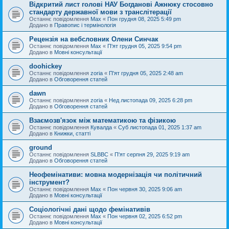
Відкритий лист голові НАУ Богданові Ажнюку стосовно
стандарту державної мови з транслітерації
Останнє повідомлення
Max
«
Пон грудня 08, 2025 5:49 pm
Додано в
Правопис і термінологія
Рецензія на вебсловник Олени Синчак
Останнє повідомлення
Max
«
П'ят грудня 05, 2025 9:54 pm
Додано в
Мовні консультації
doohickey
Останнє повідомлення
zoria
«
П'ят грудня 05, 2025 2:48 am
Додано в
Обговорення статей
dawn
Останнє повідомлення
zoria
«
Нед листопада 09, 2025 6:28 pm
Додано в
Обговорення статей
Взаємозв'язок між математикою та фізикою
Останнє повідомлення
Кувалда
«
Суб листопада 01, 2025 1:37 am
Додано в
Книжки, статті
ground
Останнє повідомлення
SLBBC
«
П'ят серпня 29, 2025 9:19 am
Додано в
Обговорення статей
Неофемінативи: мовна модернізація чи політичний
інструмент?
Останнє повідомлення
Max
«
Пон червня 30, 2025 9:06 am
Додано в
Мовні консультації
Соціологічні дані щодо фемінативів
Останнє повідомлення
Max
«
Пон червня 02, 2025 6:52 pm
Додано в
Мовні консультації