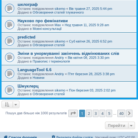
шклограф
Останнє повідомлення
sikemo
«
Вів травня 27, 2025 5:44 pm
Додано в
Обговорення статей тлумачного
Науково про фемінативи
Останнє повідомлення
Max
«
Нед травня 11, 2025 9:28 am
Додано в
Мовні консультації
predicted
Останнє повідомлення
sikemo
«
Суб квітня 26, 2025 6:52 pm
Додано в
Обговорення статей
Зміни в унормуванні закінчень відмінюваних слів
Останнє повідомлення
Andriy
«
Вів квітня 08, 2025 3:30 pm
Додано в
Правопис і термінологія
LanguageTool 6.6
Останнє повідомлення
Andriy
«
П'ят березня 28, 2025 3:38 pm
Додано в
Новини
Шмуклерц
Останнє повідомлення
sikemo
«
Пон березня 03, 2025 2:02 pm
Додано в
Обговорення статей
Сторінка
1
з
40
1
2
3
4
5
40
Да
Пошук дав більше ніж 1000 результатів
…
Перейти
Список форумів
Видалити файли cookie
Часовий пояс
UTC+02:00