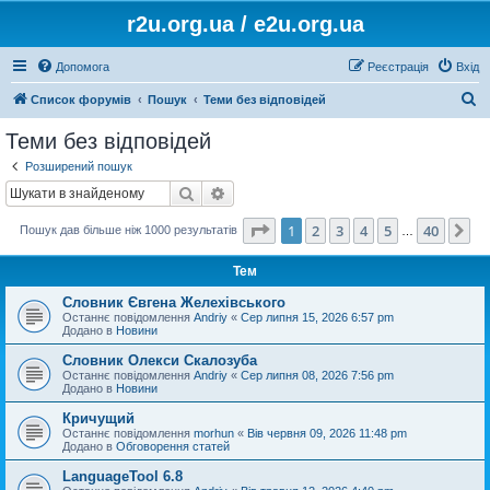
r2u.org.ua / e2u.org.ua
Допомога
Реєстрація
Вхід
П
Список форумів
Пошук
Теми без відповідей
о
Теми без відповідей
ш
Розширений пошук
у
Пошук
Розширений пошук
к
Сторінка
1
з
40
1
2
3
4
5
40
Да
Пошук дав більше ніж 1000 результатів
…
Тем
Словник Євгена Желехівського
Останнє повідомлення
Andriy
«
Сер липня 15, 2026 6:57 pm
Додано в
Новини
Словник Олекси Скалозуба
Останнє повідомлення
Andriy
«
Сер липня 08, 2026 7:56 pm
Додано в
Новини
Кричущий
Останнє повідомлення
morhun
«
Вів червня 09, 2026 11:48 pm
Додано в
Обговорення статей
LanguageTool 6.8