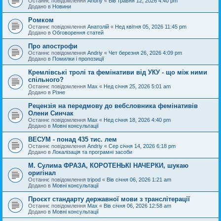
Останнє повідомлення
Andriy
«
Вів травня 12, 2026 4:40 pm
Додано в
Новини
Ромком
Останнє повідомлення
Анатолій
«
Нед квітня 05, 2026 11:45 pm
Додано в
Обговорення статей
Про апострофи
Останнє повідомлення
Andriy
«
Чет березня 26, 2026 4:09 pm
Додано в
Помилки і пропозиції
Кремлівські тролі та фемінативи від УКУ - що між ними
спільного?
Останнє повідомлення
Max
«
Нед січня 25, 2026 5:01 am
Додано в
Різне
Рецензія на передмову до вебсловника фемінативів
Олени Синчак
Останнє повідомлення
Max
«
Нед січня 18, 2026 4:40 pm
Додано в
Мовні консультації
ВЕСУМ - понад 435 тис. лем
Останнє повідомлення
Andriy
«
Сер січня 14, 2026 6:18 pm
Додано в
Локалізація та програмні засоби
М. Сулима ФРАЗА, КОРОТЕНЬКІ НАЧЕРКИ, шукаю
оригінал
Останнє повідомлення
tripod
«
Вів січня 06, 2026 1:21 am
Додано в
Мовні консультації
Проєкт стандарту державної мови з транслітерації
Останнє повідомлення
Max
«
Вів січня 06, 2026 12:58 am
Додано в
Мовні консультації