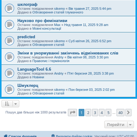
шклограф
Останнє повідомлення
sikemo
«
Вів травня 27, 2025 5:44 pm
Додано в
Обговорення статей тлумачного
Науково про фемінативи
Останнє повідомлення
Max
«
Нед травня 11, 2025 9:28 am
Додано в
Мовні консультації
predicted
Останнє повідомлення
sikemo
«
Суб квітня 26, 2025 6:52 pm
Додано в
Обговорення статей
Зміни в унормуванні закінчень відмінюваних слів
Останнє повідомлення
Andriy
«
Вів квітня 08, 2025 3:30 pm
Додано в
Правопис і термінологія
LanguageTool 6.6
Останнє повідомлення
Andriy
«
П'ят березня 28, 2025 3:38 pm
Додано в
Новини
Шмуклерц
Останнє повідомлення
sikemo
«
Пон березня 03, 2025 2:02 pm
Додано в
Обговорення статей
Сторінка
1
з
40
1
2
3
4
5
40
Да
Пошук дав більше ніж 1000 результатів
…
Перейти
Список форумів
Видалити файли cookie
Часовий пояс
UTC+02:00