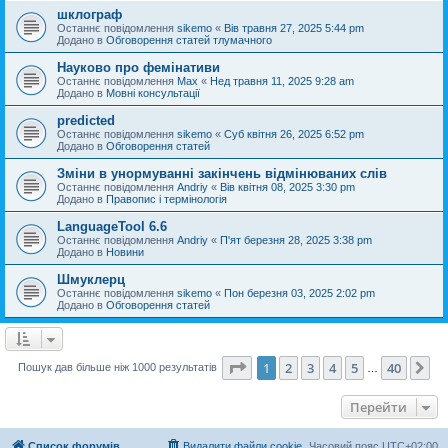
шклограф
Останнє повідомлення
sikemo
«
Вів травня 27, 2025 5:44 pm
Додано в
Обговорення статей тлумачного
Науково про фемінативи
Останнє повідомлення
Max
«
Нед травня 11, 2025 9:28 am
Додано в
Мовні консультації
predicted
Останнє повідомлення
sikemo
«
Суб квітня 26, 2025 6:52 pm
Додано в
Обговорення статей
Зміни в унормуванні закінчень відмінюваних слів
Останнє повідомлення
Andriy
«
Вів квітня 08, 2025 3:30 pm
Додано в
Правопис і термінологія
LanguageTool 6.6
Останнє повідомлення
Andriy
«
П'ят березня 28, 2025 3:38 pm
Додано в
Новини
Шмуклерц
Останнє повідомлення
sikemo
«
Пон березня 03, 2025 2:02 pm
Додано в
Обговорення статей
Сторінка
1
з
40
1
2
3
4
5
40
Да
Пошук дав більше ніж 1000 результатів
…
Перейти
Список форумів
Видалити файли cookie
Часовий пояс
UTC+02:00