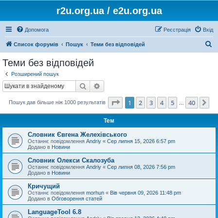
r2u.org.ua / e2u.org.ua
Допомога
Реєстрація
Вхід
П
Список форумів
Пошук
Теми без відповідей
о
Теми без відповідей
ш
Розширений пошук
у
Пошук
Розширений пошук
к
Сторінка
1
з
40
1
2
3
4
5
40
Да
Пошук дав більше ніж 1000 результатів
…
Тем
Словник Євгена Желехівського
Останнє повідомлення
Andriy
«
Сер липня 15, 2026 6:57 pm
Додано в
Новини
Словник Олекси Скалозуба
Останнє повідомлення
Andriy
«
Сер липня 08, 2026 7:56 pm
Додано в
Новини
Кричущий
Останнє повідомлення
morhun
«
Вів червня 09, 2026 11:48 pm
Додано в
Обговорення статей
LanguageTool 6.8