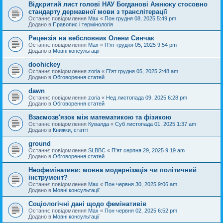
Відкритий лист голові НАУ Богданові Ажнюку стосовно
стандарту державної мови з транслітерації
Останнє повідомлення
Max
«
Пон грудня 08, 2025 5:49 pm
Додано в
Правопис і термінологія
Рецензія на вебсловник Олени Синчак
Останнє повідомлення
Max
«
П'ят грудня 05, 2025 9:54 pm
Додано в
Мовні консультації
doohickey
Останнє повідомлення
zoria
«
П'ят грудня 05, 2025 2:48 am
Додано в
Обговорення статей
dawn
Останнє повідомлення
zoria
«
Нед листопада 09, 2025 6:28 pm
Додано в
Обговорення статей
Взаємозв'язок між математикою та фізикою
Останнє повідомлення
Кувалда
«
Суб листопада 01, 2025 1:37 am
Додано в
Книжки, статті
ground
Останнє повідомлення
SLBBC
«
П'ят серпня 29, 2025 9:19 am
Додано в
Обговорення статей
Неофемінативи: мовна модернізація чи політичний
інструмент?
Останнє повідомлення
Max
«
Пон червня 30, 2025 9:06 am
Додано в
Мовні консультації
Соціологічні дані щодо фемінативів
Останнє повідомлення
Max
«
Пон червня 02, 2025 6:52 pm
Додано в
Мовні консультації