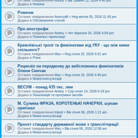
Останнє повідомлення
Andriy
«
Вів травня 12, 2026 4:40 pm
Додано в
Новини
Ромком
Останнє повідомлення
Анатолій
«
Нед квітня 05, 2026 11:45 pm
Додано в
Обговорення статей
Про апострофи
Останнє повідомлення
Andriy
«
Чет березня 26, 2026 4:09 pm
Додано в
Помилки і пропозиції
Кремлівські тролі та фемінативи від УКУ - що між ними
спільного?
Останнє повідомлення
Max
«
Нед січня 25, 2026 5:01 am
Додано в
Різне
Рецензія на передмову до вебсловника фемінативів
Олени Синчак
Останнє повідомлення
Max
«
Нед січня 18, 2026 4:40 pm
Додано в
Мовні консультації
ВЕСУМ - понад 435 тис. лем
Останнє повідомлення
Andriy
«
Сер січня 14, 2026 6:18 pm
Додано в
Локалізація та програмні засоби
М. Сулима ФРАЗА, КОРОТЕНЬКІ НАЧЕРКИ, шукаю
оригінал
Останнє повідомлення
tripod
«
Вів січня 06, 2026 1:21 am
Додано в
Мовні консультації
Проєкт стандарту державної мови з транслітерації
Останнє повідомлення
Max
«
Вів січня 06, 2026 12:58 am
Додано в
Мовні консультації