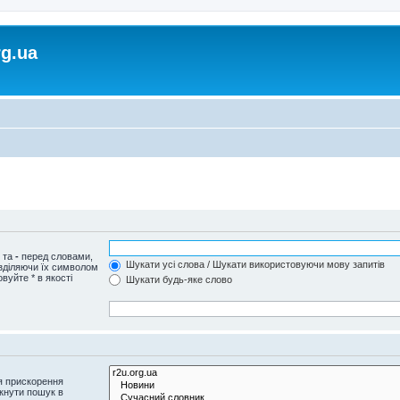
rg.ua
и та
-
перед словами,
Шукати усі слова / Шукати використовуючи мову запитів
озділяючи їх символом
вуйте * в якості
Шукати будь-яке слово
я прискорення
кнути пошук в