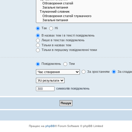
Так
Ні
В назвах тем і в тексті повідомлень
Лише в текстах повідомлень
Тільки в назвах тем
Тільки в першому повідомленні теми
Повідомлень
Тем
За зростанням
За спада
символів повідомлень
Працює на
phpBB
® Forum Software © phpBB Limited