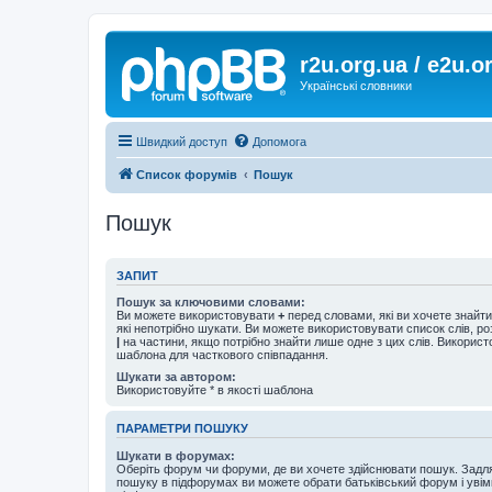
r2u.org.ua / e2u.o
Українські словники
Швидкий доступ
Допомога
Список форумів
Пошук
Пошук
ЗАПИТ
Пошук за ключовими словами:
Ви можете використовувати
+
перед словами, які ви хочете знайт
які непотрібно шукати. Ви можете використовувати список слів, р
|
на частини, якщо потрібно знайти лише одне з цих слів. Використо
шаблона для часткового співпадання.
Шукати за автором:
Використовуйте * в якості шаблона
ПАРАМЕТРИ ПОШУКУ
Шукати в форумах:
Оберіть форум чи форуми, де ви хочете здійснювати пошук. Задл
пошуку в підфорумах ви можете обрати батьківський форум і увім