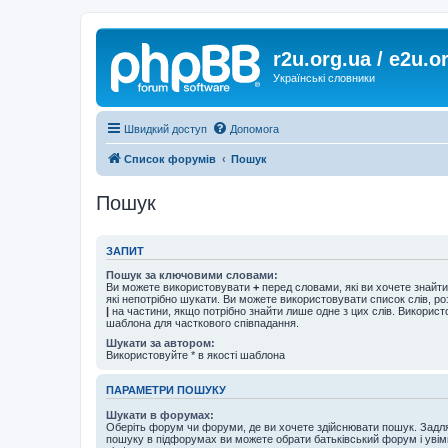
r2u.org.ua / e2u.o
Українські словники
Швидкий доступ
Допомога
Список форумів
Пошук
Пошук
ЗАПИТ
Пошук за ключовими словами:
Ви можете використовувати
+
перед словами, які ви хочете знайт
які непотрібно шукати. Ви можете використовувати список слів, р
|
на частини, якщо потрібно знайти лише одне з цих слів. Використо
шаблона для часткового співпадання.
Шукати за автором:
Використовуйте * в якості шаблона
ПАРАМЕТРИ ПОШУКУ
Шукати в форумах:
Оберіть форум чи форуми, де ви хочете здійснювати пошук. Задл
пошуку в підфорумах ви можете обрати батьківський форум і увім