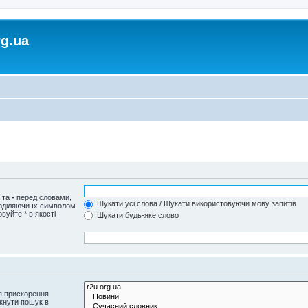
rg.ua
и та
-
перед словами,
Шукати усі слова / Шукати використовуючи мову запитів
озділяючи їх символом
вуйте * в якості
Шукати будь-яке слово
я прискорення
кнути пошук в