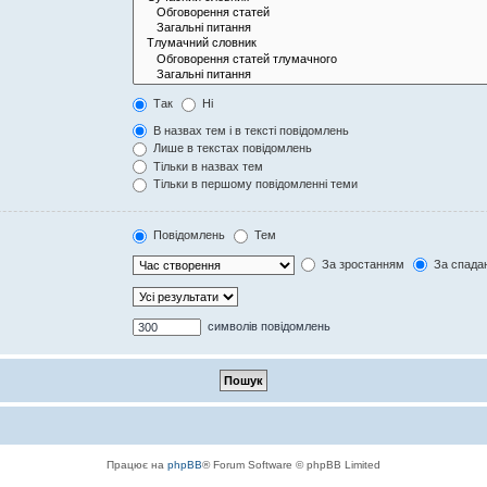
Так
Ні
В назвах тем і в тексті повідомлень
Лише в текстах повідомлень
Тільки в назвах тем
Тільки в першому повідомленні теми
Повідомлень
Тем
За зростанням
За спада
символів повідомлень
Працює на
phpBB
® Forum Software © phpBB Limited