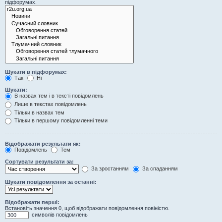
підфорумах.
Шукати в підфорумах:
Так
Ні
Шукати:
В назвах тем і в тексті повідомлень
Лише в текстах повідомлень
Тільки в назвах тем
Тільки в першому повідомленні теми
Відображати результати як:
Повідомлень
Тем
Сортувати результати за:
За зростанням
За спаданням
Шукати повідомлення за останні:
Відображати перші:
Встановіть значення 0, щоб відображати повідомлення повіністю.
символів повідомлень