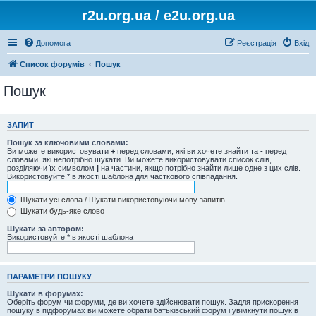
r2u.org.ua / e2u.org.ua
Допомога
Реєстрація
Вхід
Список форумів
Пошук
Пошук
ЗАПИТ
Пошук за ключовими словами:
Ви можете використовувати
+
перед словами, які ви хочете знайти та
-
перед
словами, які непотрібно шукати. Ви можете використовувати список слів,
розділяючи їх символом
|
на частини, якщо потрібно знайти лише одне з цих слів.
Використовуйте * в якості шаблона для часткового співпадання.
Шукати усі слова / Шукати використовуючи мову запитів
Шукати будь-яке слово
Шукати за автором:
Використовуйте * в якості шаблона
ПАРАМЕТРИ ПОШУКУ
Шукати в форумах:
Оберіть форум чи форуми, де ви хочете здійснювати пошук. Задля прискорення
пошуку в підфорумах ви можете обрати батьківський форум і увімкнути пошук в