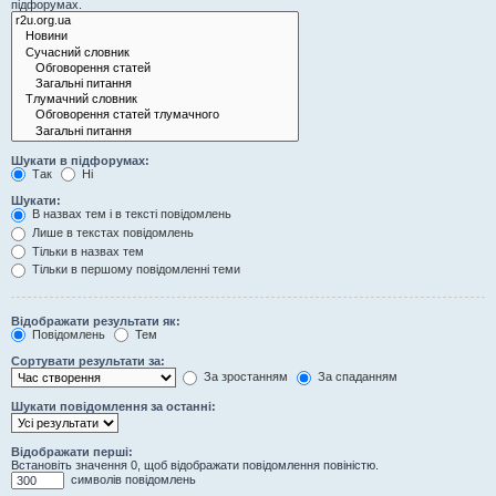
підфорумах.
Шукати в підфорумах:
Так
Ні
Шукати:
В назвах тем і в тексті повідомлень
Лише в текстах повідомлень
Тільки в назвах тем
Тільки в першому повідомленні теми
Відображати результати як:
Повідомлень
Тем
Сортувати результати за:
За зростанням
За спаданням
Шукати повідомлення за останні:
Відображати перші:
Встановіть значення 0, щоб відображати повідомлення повіністю.
символів повідомлень