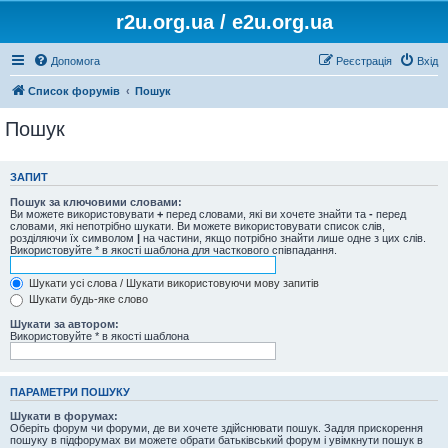
r2u.org.ua / e2u.org.ua
Допомога
Реєстрація
Вхід
Список форумів
Пошук
Пошук
ЗАПИТ
Пошук за ключовими словами:
Ви можете використовувати
+
перед словами, які ви хочете знайти та
-
перед
словами, які непотрібно шукати. Ви можете використовувати список слів,
розділяючи їх символом
|
на частини, якщо потрібно знайти лише одне з цих слів.
Використовуйте * в якості шаблона для часткового співпадання.
Шукати усі слова / Шукати використовуючи мову запитів
Шукати будь-яке слово
Шукати за автором:
Використовуйте * в якості шаблона
ПАРАМЕТРИ ПОШУКУ
Шукати в форумах:
Оберіть форум чи форуми, де ви хочете здійснювати пошук. Задля прискорення
пошуку в підфорумах ви можете обрати батьківський форум і увімкнути пошук в