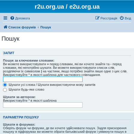
r2u.org.ua / e2u.org.ua
Допомога
Реєстрація
Вхід
Список форумів
Пошук
Пошук
ЗАПИТ
Пошук за ключовими словами:
Ви можете використовувати
+
перед словами, які ви хочете знайти та
-
перед
словами, які непотрібно шукати. Ви можете використовувати список слів,
розділяючи їх символом
|
на частини, якщо потрібно знайти лише одне з цих слів.
Використовуйте * в якості шаблона для часткового співпадання.
Шукати усі слова / Шукати використовуючи мову запитів
Шукати будь-яке слово
Шукати за автором:
Використовуйте * в якості шаблона
ПАРАМЕТРИ ПОШУКУ
Шукати в форумах:
Оберіть форум чи форуми, де ви хочете здійснювати пошук. Задля прискорення
пошуку в підфорумах ви можете обрати батьківський форум і увімкнути пошук в