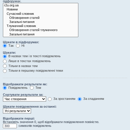
підфорумах.
Шукати в підфорумах:
Так
Ні
Шукати:
В назвах тем і в тексті повідомлень
Лише в текстах повідомлень
Тільки в назвах тем
Тільки в першому повідомленні теми
Відображати результати як:
Повідомлень
Тем
Сортувати результати за:
За зростанням
За спаданням
Шукати повідомлення за останні:
Відображати перші:
Встановіть значення 0, щоб відображати повідомлення повіністю.
символів повідомлень