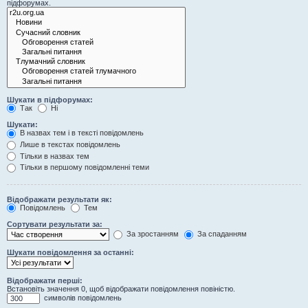
підфорумах.
Шукати в підфорумах:
Так
Ні
Шукати:
В назвах тем і в тексті повідомлень
Лише в текстах повідомлень
Тільки в назвах тем
Тільки в першому повідомленні теми
Відображати результати як:
Повідомлень
Тем
Сортувати результати за:
За зростанням
За спаданням
Шукати повідомлення за останні:
Відображати перші:
Встановіть значення 0, щоб відображати повідомлення повіністю.
символів повідомлень