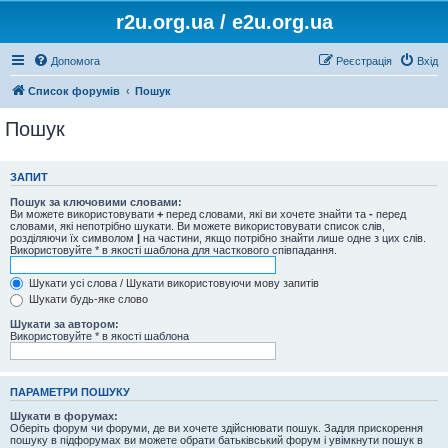
r2u.org.ua / e2u.org.ua
Допомога
Реєстрація
Вхід
Список форумів
Пошук
Пошук
ЗАПИТ
Пошук за ключовими словами:
Ви можете використовувати
+
перед словами, які ви хочете знайти та
-
перед
словами, які непотрібно шукати. Ви можете використовувати список слів,
розділяючи їх символом
|
на частини, якщо потрібно знайти лише одне з цих слів.
Використовуйте * в якості шаблона для часткового співпадання.
Шукати усі слова / Шукати використовуючи мову запитів
Шукати будь-яке слово
Шукати за автором:
Використовуйте * в якості шаблона
ПАРАМЕТРИ ПОШУКУ
Шукати в форумах:
Оберіть форум чи форуми, де ви хочете здійснювати пошук. Задля прискорення
пошуку в підфорумах ви можете обрати батьківський форум і увімкнути пошук в