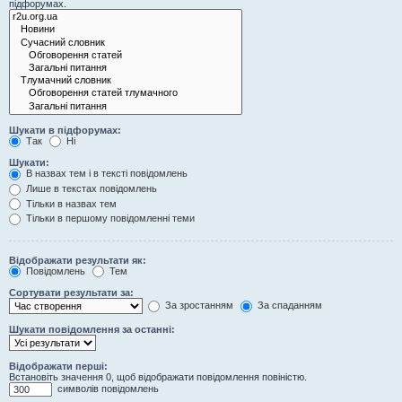
підфорумах.
Шукати в підфорумах:
Так
Ні
Шукати:
В назвах тем і в тексті повідомлень
Лише в текстах повідомлень
Тільки в назвах тем
Тільки в першому повідомленні теми
Відображати результати як:
Повідомлень
Тем
Сортувати результати за:
За зростанням
За спаданням
Шукати повідомлення за останні:
Відображати перші:
Встановіть значення 0, щоб відображати повідомлення повіністю.
символів повідомлень