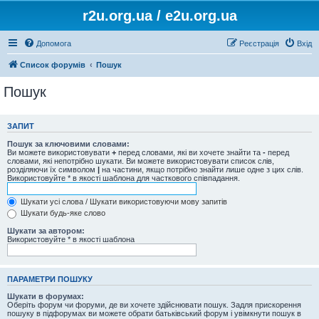
r2u.org.ua / e2u.org.ua
Допомога
Реєстрація
Вхід
Список форумів
Пошук
Пошук
ЗАПИТ
Пошук за ключовими словами:
Ви можете використовувати
+
перед словами, які ви хочете знайти та
-
перед
словами, які непотрібно шукати. Ви можете використовувати список слів,
розділяючи їх символом
|
на частини, якщо потрібно знайти лише одне з цих слів.
Використовуйте * в якості шаблона для часткового співпадання.
Шукати усі слова / Шукати використовуючи мову запитів
Шукати будь-яке слово
Шукати за автором:
Використовуйте * в якості шаблона
ПАРАМЕТРИ ПОШУКУ
Шукати в форумах:
Оберіть форум чи форуми, де ви хочете здійснювати пошук. Задля прискорення
пошуку в підфорумах ви можете обрати батьківський форум і увімкнути пошук в