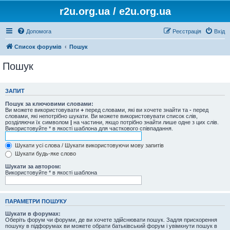
r2u.org.ua / e2u.org.ua
Допомога
Реєстрація
Вхід
Список форумів
Пошук
Пошук
ЗАПИТ
Пошук за ключовими словами:
Ви можете використовувати
+
перед словами, які ви хочете знайти та
-
перед
словами, які непотрібно шукати. Ви можете використовувати список слів,
розділяючи їх символом
|
на частини, якщо потрібно знайти лише одне з цих слів.
Використовуйте * в якості шаблона для часткового співпадання.
Шукати усі слова / Шукати використовуючи мову запитів
Шукати будь-яке слово
Шукати за автором:
Використовуйте * в якості шаблона
ПАРАМЕТРИ ПОШУКУ
Шукати в форумах:
Оберіть форум чи форуми, де ви хочете здійснювати пошук. Задля прискорення
пошуку в підфорумах ви можете обрати батьківський форум і увімкнути пошук в