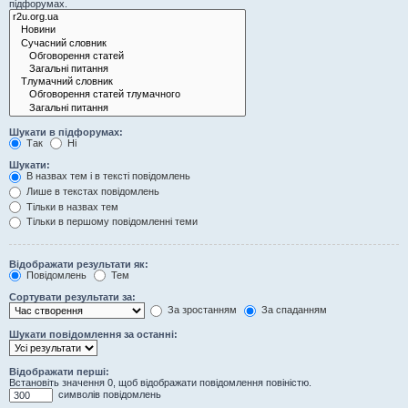
підфорумах.
Шукати в підфорумах:
Так
Ні
Шукати:
В назвах тем і в тексті повідомлень
Лише в текстах повідомлень
Тільки в назвах тем
Тільки в першому повідомленні теми
Відображати результати як:
Повідомлень
Тем
Сортувати результати за:
За зростанням
За спаданням
Шукати повідомлення за останні:
Відображати перші:
Встановіть значення 0, щоб відображати повідомлення повіністю.
символів повідомлень