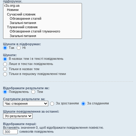
підфорумах.
Шукати в підфорумах:
Так
Ні
Шукати:
В назвах тем і в тексті повідомлень
Лише в текстах повідомлень
Тільки в назвах тем
Тільки в першому повідомленні теми
Відображати результати як:
Повідомлень
Тем
Сортувати результати за:
За зростанням
За спаданням
Шукати повідомлення за останні:
Відображати перші:
Встановіть значення 0, щоб відображати повідомлення повіністю.
символів повідомлень