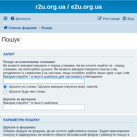
r2u.org.ua / e2u.org.ua
Допомога
Реєстрація
Вхід
Список форумів
Пошук
Пошук
ЗАПИТ
Пошук за ключовими словами:
Ви можете використовувати
+
перед словами, які ви хочете знайти та
-
перед
словами, які непотрібно шукати. Ви можете використовувати список слів,
розділяючи їх символом
|
на частини, якщо потрібно знайти лише одне з цих слів.
Використовуйте * в якості шаблона для часткового співпадання.
Шукати усі слова / Шукати використовуючи мову запитів
Шукати будь-яке слово
Шукати за автором:
Використовуйте * в якості шаблона
ПАРАМЕТРИ ПОШУКУ
Шукати в форумах:
Оберіть форум чи форуми, де ви хочете здійснювати пошук. Задля прискорення
пошуку в підфорумах ви можете обрати батьківський форум і увімкнути пошук в