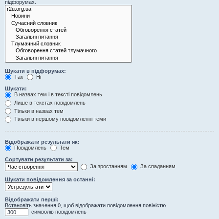
підфорумах.
Шукати в підфорумах:
Так
Ні
Шукати:
В назвах тем і в тексті повідомлень
Лише в текстах повідомлень
Тільки в назвах тем
Тільки в першому повідомленні теми
Відображати результати як:
Повідомлень
Тем
Сортувати результати за:
За зростанням
За спаданням
Шукати повідомлення за останні:
Відображати перші:
Встановіть значення 0, щоб відображати повідомлення повіністю.
символів повідомлень