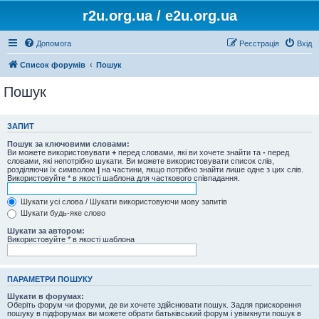
r2u.org.ua / e2u.org.ua
Допомога
Реєстрація
Вхід
Список форумів
Пошук
Пошук
ЗАПИТ
Пошук за ключовими словами:
Ви можете використовувати
+
перед словами, які ви хочете знайти та
-
перед
словами, які непотрібно шукати. Ви можете використовувати список слів,
розділяючи їх символом
|
на частини, якщо потрібно знайти лише одне з цих слів.
Використовуйте * в якості шаблона для часткового співпадання.
Шукати усі слова / Шукати використовуючи мову запитів
Шукати будь-яке слово
Шукати за автором:
Використовуйте * в якості шаблона
ПАРАМЕТРИ ПОШУКУ
Шукати в форумах:
Оберіть форум чи форуми, де ви хочете здійснювати пошук. Задля прискорення
пошуку в підфорумах ви можете обрати батьківський форум і увімкнути пошук в