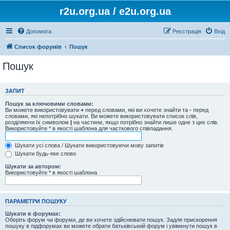
r2u.org.ua / e2u.org.ua
Допомога
Реєстрація
Вхід
Список форумів
Пошук
Пошук
ЗАПИТ
Пошук за ключовими словами:
Ви можете використовувати
+
перед словами, які ви хочете знайти та
-
перед
словами, які непотрібно шукати. Ви можете використовувати список слів,
розділяючи їх символом
|
на частини, якщо потрібно знайти лише одне з цих слів.
Використовуйте * в якості шаблона для часткового співпадання.
Шукати усі слова / Шукати використовуючи мову запитів
Шукати будь-яке слово
Шукати за автором:
Використовуйте * в якості шаблона
ПАРАМЕТРИ ПОШУКУ
Шукати в форумах:
Оберіть форум чи форуми, де ви хочете здійснювати пошук. Задля прискорення
пошуку в підфорумах ви можете обрати батьківський форум і увімкнути пошук в