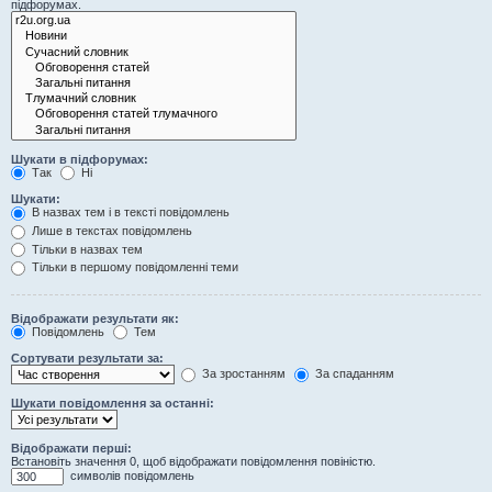
підфорумах.
Шукати в підфорумах:
Так
Ні
Шукати:
В назвах тем і в тексті повідомлень
Лише в текстах повідомлень
Тільки в назвах тем
Тільки в першому повідомленні теми
Відображати результати як:
Повідомлень
Тем
Сортувати результати за:
За зростанням
За спаданням
Шукати повідомлення за останні:
Відображати перші:
Встановіть значення 0, щоб відображати повідомлення повіністю.
символів повідомлень