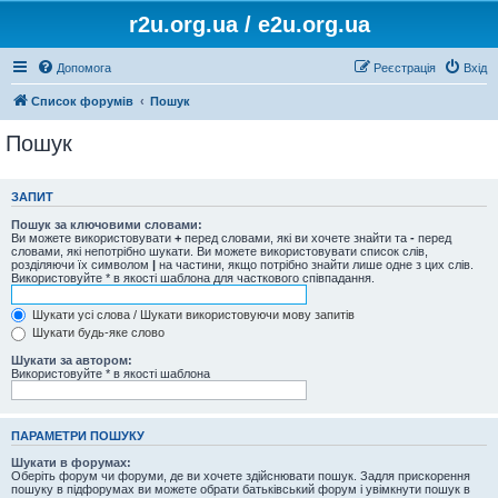
r2u.org.ua / e2u.org.ua
Допомога
Реєстрація
Вхід
Список форумів
Пошук
Пошук
ЗАПИТ
Пошук за ключовими словами:
Ви можете використовувати
+
перед словами, які ви хочете знайти та
-
перед
словами, які непотрібно шукати. Ви можете використовувати список слів,
розділяючи їх символом
|
на частини, якщо потрібно знайти лише одне з цих слів.
Використовуйте * в якості шаблона для часткового співпадання.
Шукати усі слова / Шукати використовуючи мову запитів
Шукати будь-яке слово
Шукати за автором:
Використовуйте * в якості шаблона
ПАРАМЕТРИ ПОШУКУ
Шукати в форумах:
Оберіть форум чи форуми, де ви хочете здійснювати пошук. Задля прискорення
пошуку в підфорумах ви можете обрати батьківський форум і увімкнути пошук в