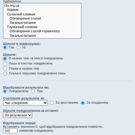
підфорумах.
Шукати в підфорумах:
Так
Ні
Шукати:
В назвах тем і в тексті повідомлень
Лише в текстах повідомлень
Тільки в назвах тем
Тільки в першому повідомленні теми
Відображати результати як:
Повідомлень
Тем
Сортувати результати за:
За зростанням
За спаданням
Шукати повідомлення за останні:
Відображати перші:
Встановіть значення 0, щоб відображати повідомлення повіністю.
символів повідомлень