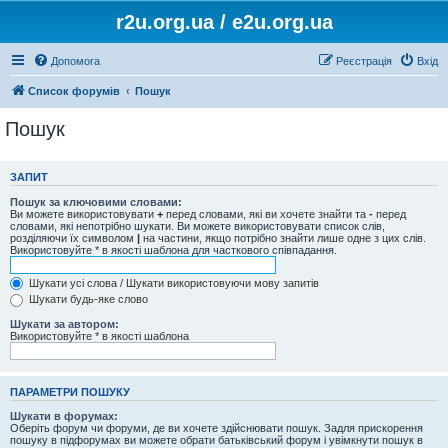
r2u.org.ua / e2u.org.ua
Допомога
Реєстрація
Вхід
Список форумів
Пошук
Пошук
ЗАПИТ
Пошук за ключовими словами:
Ви можете використовувати
+
перед словами, які ви хочете знайти та
-
перед
словами, які непотрібно шукати. Ви можете використовувати список слів,
розділяючи їх символом
|
на частини, якщо потрібно знайти лише одне з цих слів.
Використовуйте * в якості шаблона для часткового співпадання.
Шукати усі слова / Шукати використовуючи мову запитів
Шукати будь-яке слово
Шукати за автором:
Використовуйте * в якості шаблона
ПАРАМЕТРИ ПОШУКУ
Шукати в форумах:
Оберіть форум чи форуми, де ви хочете здійснювати пошук. Задля прискорення
пошуку в підфорумах ви можете обрати батьківський форум і увімкнути пошук в