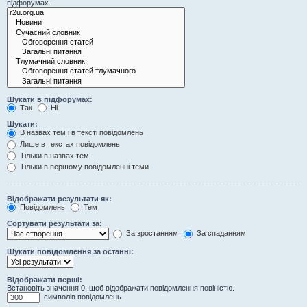
підфорумах.
Шукати в підфорумах:
Так
Ні
Шукати:
В назвах тем і в тексті повідомлень
Лише в текстах повідомлень
Тільки в назвах тем
Тільки в першому повідомленні теми
Відображати результати як:
Повідомлень
Тем
Сортувати результати за:
За зростанням
За спаданням
Шукати повідомлення за останні:
Відображати перші:
Встановіть значення 0, щоб відображати повідомлення повіністю.
символів повідомлень