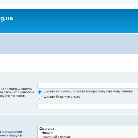
rg.ua
и та
-
перед словами,
Шукати усі слова / Шукати використовуючи мову запитів
озділяючи їх символом
вуйте * в якості
Шукати будь-яке слово
я прискорення
кнути пошук в