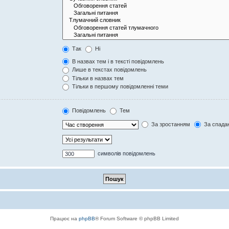
Так
Ні
В назвах тем і в тексті повідомлень
Лише в текстах повідомлень
Тільки в назвах тем
Тільки в першому повідомленні теми
Повідомлень
Тем
За зростанням
За спада
символів повідомлень
Працює на
phpBB
® Forum Software © phpBB Limited