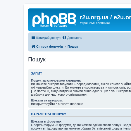
r2u.org.ua / e2u.o
Українські словники
Швидкий доступ
Допомога
Список форумів
Пошук
Пошук
ЗАПИТ
Пошук за ключовими словами:
Ви можете використовувати
+
перед словами, які ви хочете знайт
які непотрібно шукати. Ви можете використовувати список слів, р
|
на частини, якщо потрібно знайти лише одне з цих слів. Використо
шаблона для часткового співпадання.
Шукати за автором:
Використовуйте * в якості шаблона
ПАРАМЕТРИ ПОШУКУ
Шукати в форумах:
Оберіть форум чи форуми, де ви хочете здійснювати пошук. Задл
пошуку в підфорумах ви можете обрати батьківський форум і увім