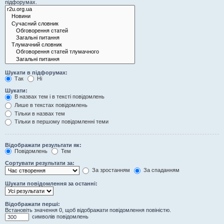
підфорумах.
Шукати в підфорумах:
Так
Ні
Шукати:
В назвах тем і в тексті повідомлень
Лише в текстах повідомлень
Тільки в назвах тем
Тільки в першому повідомленні теми
Відображати результати як:
Повідомлень
Тем
Сортувати результати за:
За зростанням
За спаданням
Шукати повідомлення за останні:
Відображати перші:
Встановіть значення 0, щоб відображати повідомлення повіністю.
символів повідомлень