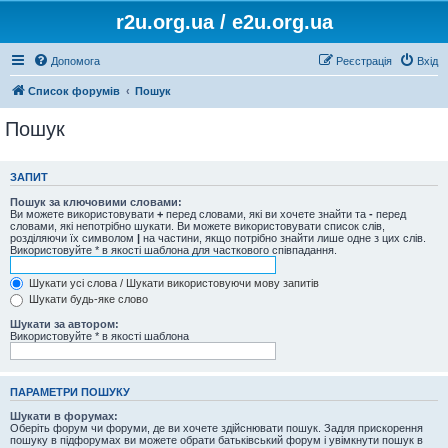
r2u.org.ua / e2u.org.ua
Допомога
Реєстрація
Вхід
Список форумів
Пошук
Пошук
ЗАПИТ
Пошук за ключовими словами:
Ви можете використовувати
+
перед словами, які ви хочете знайти та
-
перед
словами, які непотрібно шукати. Ви можете використовувати список слів,
розділяючи їх символом
|
на частини, якщо потрібно знайти лише одне з цих слів.
Використовуйте * в якості шаблона для часткового співпадання.
Шукати усі слова / Шукати використовуючи мову запитів
Шукати будь-яке слово
Шукати за автором:
Використовуйте * в якості шаблона
ПАРАМЕТРИ ПОШУКУ
Шукати в форумах:
Оберіть форум чи форуми, де ви хочете здійснювати пошук. Задля прискорення
пошуку в підфорумах ви можете обрати батьківський форум і увімкнути пошук в