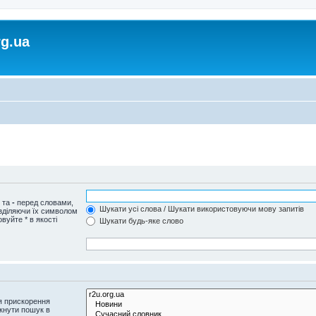
rg.ua
и та
-
перед словами,
Шукати усі слова / Шукати використовуючи мову запитів
озділяючи їх символом
вуйте * в якості
Шукати будь-яке слово
я прискорення
кнути пошук в