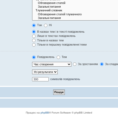
Так
Ні
В назвах тем і в тексті повідомлень
Лише в текстах повідомлень
Тільки в назвах тем
Тільки в першому повідомленні теми
Повідомлень
Тем
За зростанням
За спада
символів повідомлень
Працює на
phpBB
® Forum Software © phpBB Limited