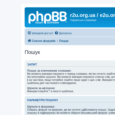
r2u.org.ua / e2u.o
Українські словники
Швидкий доступ
Допомога
Список форумів
Пошук
Пошук
ЗАПИТ
Пошук за ключовими словами:
Ви можете використовувати
+
перед словами, які ви хочете знайт
які непотрібно шукати. Ви можете використовувати список слів, р
|
на частини, якщо потрібно знайти лише одне з цих слів. Використо
шаблона для часткового співпадання.
Шукати за автором:
Використовуйте * в якості шаблона
ПАРАМЕТРИ ПОШУКУ
Шукати в форумах:
Оберіть форум чи форуми, де ви хочете здійснювати пошук. Задл
пошуку в підфорумах ви можете обрати батьківський форум і увім