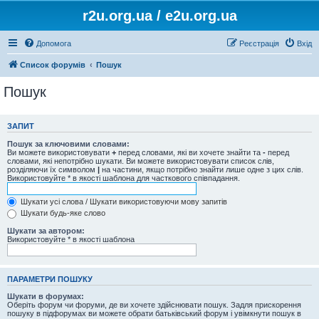
r2u.org.ua / e2u.org.ua
Допомога
Реєстрація
Вхід
Список форумів
Пошук
Пошук
ЗАПИТ
Пошук за ключовими словами:
Ви можете використовувати
+
перед словами, які ви хочете знайти та
-
перед
словами, які непотрібно шукати. Ви можете використовувати список слів,
розділяючи їх символом
|
на частини, якщо потрібно знайти лише одне з цих слів.
Використовуйте * в якості шаблона для часткового співпадання.
Шукати усі слова / Шукати використовуючи мову запитів
Шукати будь-яке слово
Шукати за автором:
Використовуйте * в якості шаблона
ПАРАМЕТРИ ПОШУКУ
Шукати в форумах:
Оберіть форум чи форуми, де ви хочете здійснювати пошук. Задля прискорення
пошуку в підфорумах ви можете обрати батьківський форум і увімкнути пошук в