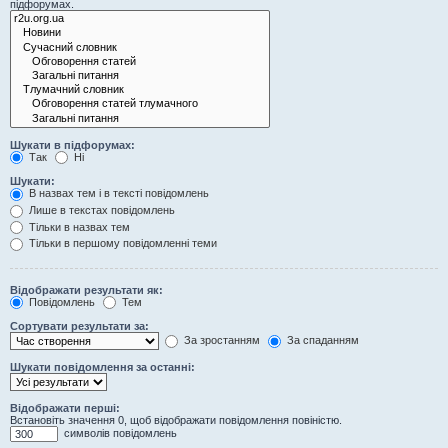
підфорумах.
Шукати в підфорумах:
Так
Ні
Шукати:
В назвах тем і в тексті повідомлень
Лише в текстах повідомлень
Тільки в назвах тем
Тільки в першому повідомленні теми
Відображати результати як:
Повідомлень
Тем
Сортувати результати за:
За зростанням
За спаданням
Шукати повідомлення за останні:
Відображати перші:
Встановіть значення 0, щоб відображати повідомлення повіністю.
символів повідомлень