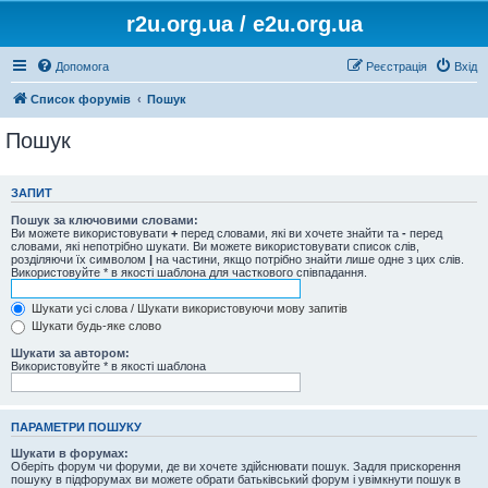
r2u.org.ua / e2u.org.ua
Допомога
Реєстрація
Вхід
Список форумів
Пошук
Пошук
ЗАПИТ
Пошук за ключовими словами:
Ви можете використовувати
+
перед словами, які ви хочете знайти та
-
перед
словами, які непотрібно шукати. Ви можете використовувати список слів,
розділяючи їх символом
|
на частини, якщо потрібно знайти лише одне з цих слів.
Використовуйте * в якості шаблона для часткового співпадання.
Шукати усі слова / Шукати використовуючи мову запитів
Шукати будь-яке слово
Шукати за автором:
Використовуйте * в якості шаблона
ПАРАМЕТРИ ПОШУКУ
Шукати в форумах:
Оберіть форум чи форуми, де ви хочете здійснювати пошук. Задля прискорення
пошуку в підфорумах ви можете обрати батьківський форум і увімкнути пошук в