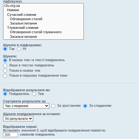
підфорумах.
Шукати в підфорумах:
Так
Ні
Шукати:
В назвах тем і в тексті повідомлень
Лише в текстах повідомлень
Тільки в назвах тем
Тільки в першому повідомленні теми
Відображати результати як:
Повідомлень
Тем
Сортувати результати за:
За зростанням
За спаданням
Шукати повідомлення за останні:
Відображати перші:
Встановіть значення 0, щоб відображати повідомлення повіністю.
символів повідомлень