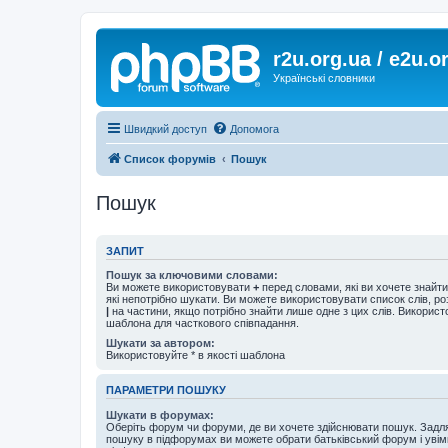
r2u.org.ua / e2u.o
Українські словники
Швидкий доступ
Допомога
Список форумів
Пошук
Пошук
ЗАПИТ
Пошук за ключовими словами:
Ви можете використовувати
+
перед словами, які ви хочете знайт
які непотрібно шукати. Ви можете використовувати список слів, р
|
на частини, якщо потрібно знайти лише одне з цих слів. Використо
шаблона для часткового співпадання.
Шукати за автором:
Використовуйте * в якості шаблона
ПАРАМЕТРИ ПОШУКУ
Шукати в форумах:
Оберіть форум чи форуми, де ви хочете здійснювати пошук. Задл
пошуку в підфорумах ви можете обрати батьківський форум і увім