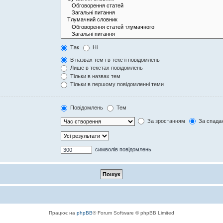
Так
Ні
В назвах тем і в тексті повідомлень
Лише в текстах повідомлень
Тільки в назвах тем
Тільки в першому повідомленні теми
Повідомлень
Тем
За зростанням
За спада
символів повідомлень
Працює на
phpBB
® Forum Software © phpBB Limited