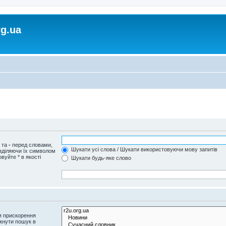
rg.ua
и та
-
перед словами,
Шукати усі слова / Шукати використовуючи мову запитів
озділяючи їх символом
вуйте * в якості
Шукати будь-яке слово
я прискорення
кнути пошук в