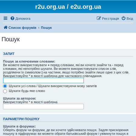
r2u.org.ua / e2u.org.ua
Допомога
Реєстрація
Вхід
Список форумів
Пошук
Пошук
ЗАПИТ
Пошук за ключовими словами:
Ви можете використовувати
+
перед словами, які ви хочете знайти та
-
перед
словами, які непотрібно шукати. Ви можете використовувати список слів,
розділяючи їх символом
|
на частини, якщо потрібно знайти лише одне з цих слів.
Використовуйте * в якості шаблона для часткового співпадання.
Шукати усі слова / Шукати використовуючи мову запитів
Шукати будь-яке слово
Шукати за автором:
Використовуйте * в якості шаблона
ПАРАМЕТРИ ПОШУКУ
Шукати в форумах:
Оберіть форум чи форуми, де ви хочете здійснювати пошук. Задля прискорення
пошуку в підфорумах ви можете обрати батьківський форум і увімкнути пошук в