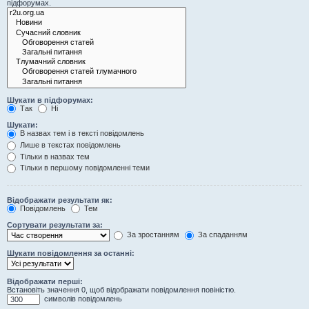
підфорумах.
Шукати в підфорумах:
Так
Ні
Шукати:
В назвах тем і в тексті повідомлень
Лише в текстах повідомлень
Тільки в назвах тем
Тільки в першому повідомленні теми
Відображати результати як:
Повідомлень
Тем
Сортувати результати за:
За зростанням
За спаданням
Шукати повідомлення за останні:
Відображати перші:
Встановіть значення 0, щоб відображати повідомлення повіністю.
символів повідомлень