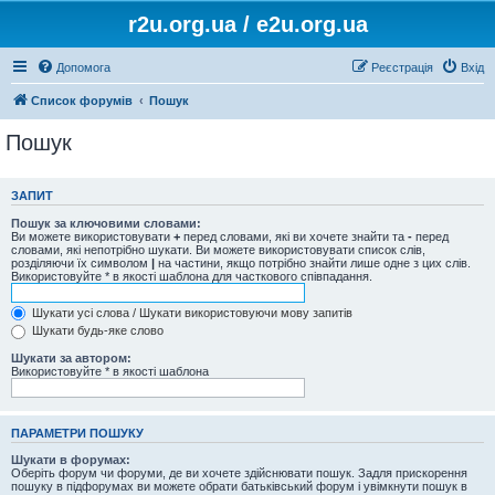
r2u.org.ua / e2u.org.ua
Допомога
Реєстрація
Вхід
Список форумів
Пошук
Пошук
ЗАПИТ
Пошук за ключовими словами:
Ви можете використовувати
+
перед словами, які ви хочете знайти та
-
перед
словами, які непотрібно шукати. Ви можете використовувати список слів,
розділяючи їх символом
|
на частини, якщо потрібно знайти лише одне з цих слів.
Використовуйте * в якості шаблона для часткового співпадання.
Шукати усі слова / Шукати використовуючи мову запитів
Шукати будь-яке слово
Шукати за автором:
Використовуйте * в якості шаблона
ПАРАМЕТРИ ПОШУКУ
Шукати в форумах:
Оберіть форум чи форуми, де ви хочете здійснювати пошук. Задля прискорення
пошуку в підфорумах ви можете обрати батьківський форум і увімкнути пошук в