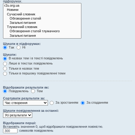
підфорумах.
Шукати в підфорумах:
Так
Ні
Шукати:
В назвах тем і в тексті повідомлень
Лише в текстах повідомлень
Тільки в назвах тем
Тільки в першому повідомленні теми
Відображати результати як:
Повідомлень
Тем
Сортувати результати за:
За зростанням
За спаданням
Шукати повідомлення за останні:
Відображати перші:
Встановіть значення 0, щоб відображати повідомлення повіністю.
символів повідомлень