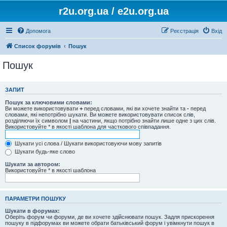
r2u.org.ua / e2u.org.ua
Допомога
Реєстрація
Вхід
Список форумів
Пошук
Пошук
ЗАПИТ
Пошук за ключовими словами:
Ви можете використовувати
+
перед словами, які ви хочете знайти та
-
перед
словами, які непотрібно шукати. Ви можете використовувати список слів,
розділяючи їх символом
|
на частини, якщо потрібно знайти лише одне з цих слів.
Використовуйте * в якості шаблона для часткового співпадання.
Шукати усі слова / Шукати використовуючи мову запитів
Шукати будь-яке слово
Шукати за автором:
Використовуйте * в якості шаблона
ПАРАМЕТРИ ПОШУКУ
Шукати в форумах:
Оберіть форум чи форуми, де ви хочете здійснювати пошук. Задля прискорення
пошуку в підфорумах ви можете обрати батьківський форум і увімкнути пошук в