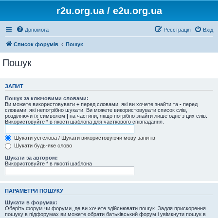
r2u.org.ua / e2u.org.ua
Допомога
Реєстрація
Вхід
Список форумів
Пошук
Пошук
ЗАПИТ
Пошук за ключовими словами:
Ви можете використовувати
+
перед словами, які ви хочете знайти та
-
перед
словами, які непотрібно шукати. Ви можете використовувати список слів,
розділяючи їх символом
|
на частини, якщо потрібно знайти лише одне з цих слів.
Використовуйте * в якості шаблона для часткового співпадання.
Шукати усі слова / Шукати використовуючи мову запитів
Шукати будь-яке слово
Шукати за автором:
Використовуйте * в якості шаблона
ПАРАМЕТРИ ПОШУКУ
Шукати в форумах:
Оберіть форум чи форуми, де ви хочете здійснювати пошук. Задля прискорення
пошуку в підфорумах ви можете обрати батьківський форум і увімкнути пошук в