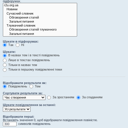
підфорумах.
Шукати в підфорумах:
Так
Ні
Шукати:
В назвах тем і в тексті повідомлень
Лише в текстах повідомлень
Тільки в назвах тем
Тільки в першому повідомленні теми
Відображати результати як:
Повідомлень
Тем
Сортувати результати за:
За зростанням
За спаданням
Шукати повідомлення за останні:
Відображати перші:
Встановіть значення 0, щоб відображати повідомлення повіністю.
символів повідомлень