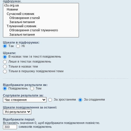
підфорумах.
Шукати в підфорумах:
Так
Ні
Шукати:
В назвах тем і в тексті повідомлень
Лише в текстах повідомлень
Тільки в назвах тем
Тільки в першому повідомленні теми
Відображати результати як:
Повідомлень
Тем
Сортувати результати за:
За зростанням
За спаданням
Шукати повідомлення за останні:
Відображати перші:
Встановіть значення 0, щоб відображати повідомлення повіністю.
символів повідомлень