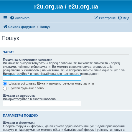
r2u.org.ua / e2u.org.ua
Допомога
Реєстрація
Вхід
Список форумів
Пошук
Пошук
ЗАПИТ
Пошук за ключовими словами:
Ви можете використовувати
+
перед словами, які ви хочете знайти та
-
перед
словами, які непотрібно шукати. Ви можете використовувати список слів,
розділяючи їх символом
|
на частини, якщо потрібно знайти лише одне з цих слів.
Використовуйте * в якості шаблона для часткового співпадання.
Шукати усі слова / Шукати використовуючи мову запитів
Шукати будь-яке слово
Шукати за автором:
Використовуйте * в якості шаблона
ПАРАМЕТРИ ПОШУКУ
Шукати в форумах:
Оберіть форум чи форуми, де ви хочете здійснювати пошук. Задля прискорення
пошуку в підфорумах ви можете обрати батьківський форум і увімкнути пошук в