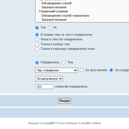
Так
Ні
В назвах тем і в тексті повідомлень
Лише в текстах повідомлень
Тільки в назвах тем
Тільки в першому повідомленні теми
Повідомлень
Тем
За зростанням
За спада
символів повідомлень
Працює на
phpBB
® Forum Software © phpBB Limited