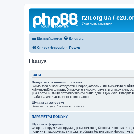
r2u.org.ua / e2u.o
Українські словники
Швидкий доступ
Допомога
Список форумів
Пошук
Пошук
ЗАПИТ
Пошук за ключовими словами:
Ви можете використовувати
+
перед словами, які ви хочете знайт
які непотрібно шукати. Ви можете використовувати список слів, р
|
на частини, якщо потрібно знайти лише одне з цих слів. Використо
шаблона для часткового співпадання.
Шукати за автором:
Використовуйте * в якості шаблона
ПАРАМЕТРИ ПОШУКУ
Шукати в форумах:
Оберіть форум чи форуми, де ви хочете здійснювати пошук. Задл
пошуку в підфорумах ви можете обрати батьківський форум і увім