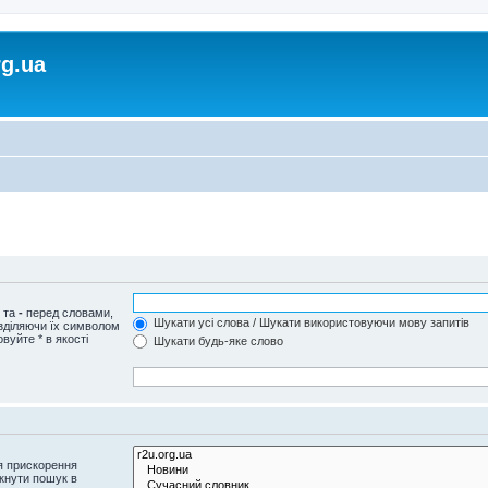
rg.ua
и та
-
перед словами,
Шукати усі слова / Шукати використовуючи мову запитів
озділяючи їх символом
вуйте * в якості
Шукати будь-яке слово
я прискорення
кнути пошук в