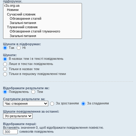
підфорумах.
Шукати в підфорумах:
Так
Ні
Шукати:
В назвах тем і в тексті повідомлень
Лише в текстах повідомлень
Тільки в назвах тем
Тільки в першому повідомленні теми
Відображати результати як:
Повідомлень
Тем
Сортувати результати за:
За зростанням
За спаданням
Шукати повідомлення за останні:
Відображати перші:
Встановіть значення 0, щоб відображати повідомлення повіністю.
символів повідомлень