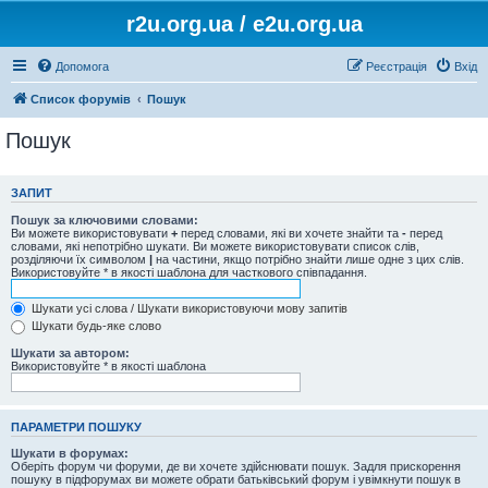
r2u.org.ua / e2u.org.ua
Допомога
Реєстрація
Вхід
Список форумів
Пошук
Пошук
ЗАПИТ
Пошук за ключовими словами:
Ви можете використовувати
+
перед словами, які ви хочете знайти та
-
перед
словами, які непотрібно шукати. Ви можете використовувати список слів,
розділяючи їх символом
|
на частини, якщо потрібно знайти лише одне з цих слів.
Використовуйте * в якості шаблона для часткового співпадання.
Шукати усі слова / Шукати використовуючи мову запитів
Шукати будь-яке слово
Шукати за автором:
Використовуйте * в якості шаблона
ПАРАМЕТРИ ПОШУКУ
Шукати в форумах:
Оберіть форум чи форуми, де ви хочете здійснювати пошук. Задля прискорення
пошуку в підфорумах ви можете обрати батьківський форум і увімкнути пошук в