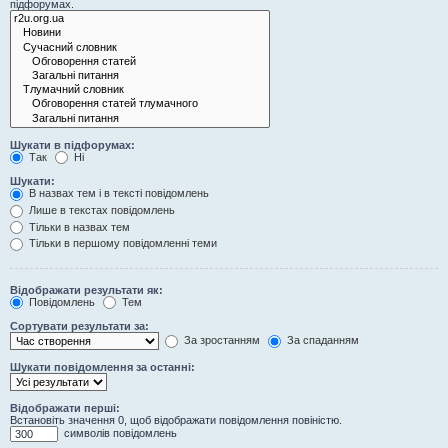
підфорумах.
Шукати в підфорумах:
Так
Ні
Шукати:
В назвах тем і в тексті повідомлень
Лише в текстах повідомлень
Тільки в назвах тем
Тільки в першому повідомленні теми
Відображати результати як:
Повідомлень
Тем
Сортувати результати за:
За зростанням
За спаданням
Шукати повідомлення за останні:
Відображати перші:
Встановіть значення 0, щоб відображати повідомлення повіністю.
символів повідомлень