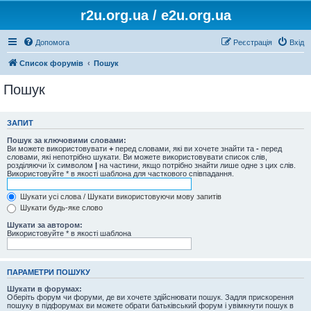
r2u.org.ua / e2u.org.ua
Допомога
Реєстрація
Вхід
Список форумів
Пошук
Пошук
ЗАПИТ
Пошук за ключовими словами:
Ви можете використовувати
+
перед словами, які ви хочете знайти та
-
перед
словами, які непотрібно шукати. Ви можете використовувати список слів,
розділяючи їх символом
|
на частини, якщо потрібно знайти лише одне з цих слів.
Використовуйте * в якості шаблона для часткового співпадання.
Шукати усі слова / Шукати використовуючи мову запитів
Шукати будь-яке слово
Шукати за автором:
Використовуйте * в якості шаблона
ПАРАМЕТРИ ПОШУКУ
Шукати в форумах:
Оберіть форум чи форуми, де ви хочете здійснювати пошук. Задля прискорення
пошуку в підфорумах ви можете обрати батьківський форум і увімкнути пошук в