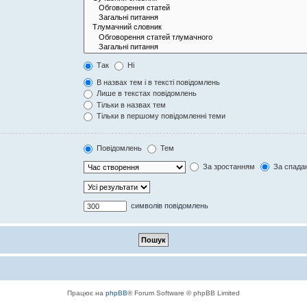
Так
Ні
В назвах тем і в тексті повідомлень
Лише в текстах повідомлень
Тільки в назвах тем
Тільки в першому повідомленні теми
Повідомлень
Тем
За зростанням
За спада
символів повідомлень
Працює на
phpBB
® Forum Software © phpBB Limited