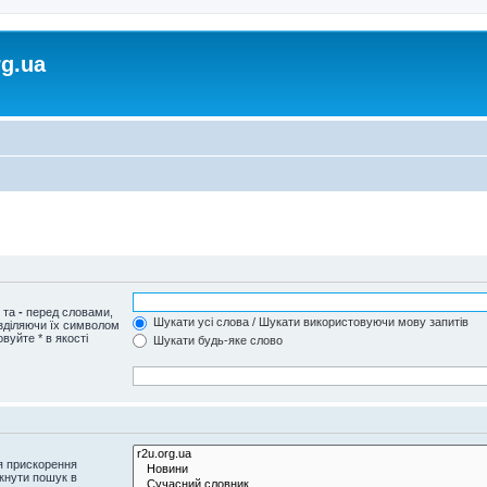
rg.ua
и та
-
перед словами,
Шукати усі слова / Шукати використовуючи мову запитів
озділяючи їх символом
вуйте * в якості
Шукати будь-яке слово
я прискорення
кнути пошук в