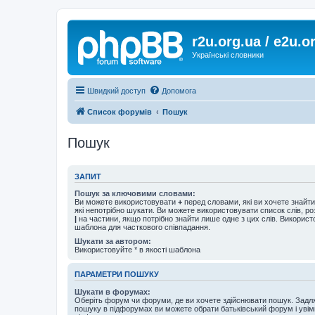
r2u.org.ua / e2u.o
Українські словники
Швидкий доступ
Допомога
Список форумів
Пошук
Пошук
ЗАПИТ
Пошук за ключовими словами:
Ви можете використовувати
+
перед словами, які ви хочете знайт
які непотрібно шукати. Ви можете використовувати список слів, р
|
на частини, якщо потрібно знайти лише одне з цих слів. Використо
шаблона для часткового співпадання.
Шукати за автором:
Використовуйте * в якості шаблона
ПАРАМЕТРИ ПОШУКУ
Шукати в форумах:
Оберіть форум чи форуми, де ви хочете здійснювати пошук. Задл
пошуку в підфорумах ви можете обрати батьківський форум і увім