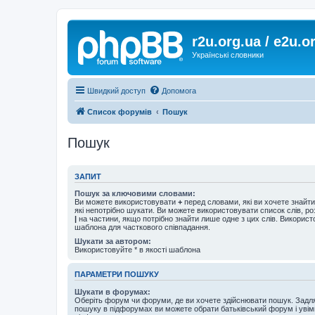
r2u.org.ua / e2u.o
Українські словники
Швидкий доступ
Допомога
Список форумів
Пошук
Пошук
ЗАПИТ
Пошук за ключовими словами:
Ви можете використовувати
+
перед словами, які ви хочете знайт
які непотрібно шукати. Ви можете використовувати список слів, р
|
на частини, якщо потрібно знайти лише одне з цих слів. Використо
шаблона для часткового співпадання.
Шукати за автором:
Використовуйте * в якості шаблона
ПАРАМЕТРИ ПОШУКУ
Шукати в форумах:
Оберіть форум чи форуми, де ви хочете здійснювати пошук. Задл
пошуку в підфорумах ви можете обрати батьківський форум і увім