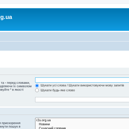
rg.ua
и та
-
перед словами,
Шукати усі слова / Шукати використовуючи мову запитів
озділяючи їх символом
вуйте * в якості
Шукати будь-яке слово
я прискорення
кнути пошук в