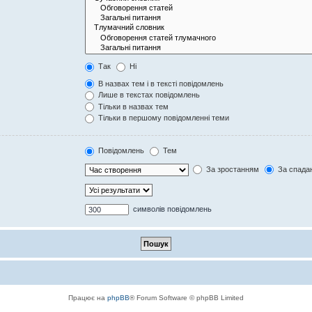
Так
Ні
В назвах тем і в тексті повідомлень
Лише в текстах повідомлень
Тільки в назвах тем
Тільки в першому повідомленні теми
Повідомлень
Тем
За зростанням
За спада
символів повідомлень
Працює на
phpBB
® Forum Software © phpBB Limited