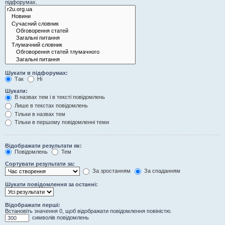
підфорумах.
Шукати в підфорумах:
Так
Ні
Шукати:
В назвах тем і в тексті повідомлень
Лише в текстах повідомлень
Тільки в назвах тем
Тільки в першому повідомленні теми
Відображати результати як:
Повідомлень
Тем
Сортувати результати за:
За зростанням
За спаданням
Шукати повідомлення за останні:
Відображати перші:
Встановіть значення 0, щоб відображати повідомлення повіністю.
символів повідомлень