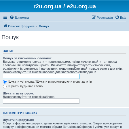
r2u.org.ua / e2u.org.ua
Допомога
Реєстрація
Вхід
Список форумів
Пошук
Пошук
ЗАПИТ
Пошук за ключовими словами:
Ви можете використовувати
+
перед словами, які ви хочете знайти та
-
перед
словами, які непотрібно шукати. Ви можете використовувати список слів,
розділяючи їх символом
|
на частини, якщо потрібно знайти лише одне з цих слів.
Використовуйте * в якості шаблона для часткового співпадання.
Шукати усі слова / Шукати використовуючи мову запитів
Шукати будь-яке слово
Шукати за автором:
Використовуйте * в якості шаблона
ПАРАМЕТРИ ПОШУКУ
Шукати в форумах:
Оберіть форум чи форуми, де ви хочете здійснювати пошук. Задля прискорення
пошуку в підфорумах ви можете обрати батьківський форум і увімкнути пошук в