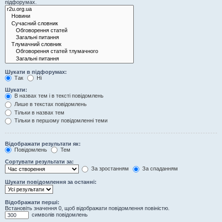
підфорумах.
Шукати в підфорумах:
Так
Ні
Шукати:
В назвах тем і в тексті повідомлень
Лише в текстах повідомлень
Тільки в назвах тем
Тільки в першому повідомленні теми
Відображати результати як:
Повідомлень
Тем
Сортувати результати за:
За зростанням
За спаданням
Шукати повідомлення за останні:
Відображати перші:
Встановіть значення 0, щоб відображати повідомлення повіністю.
символів повідомлень