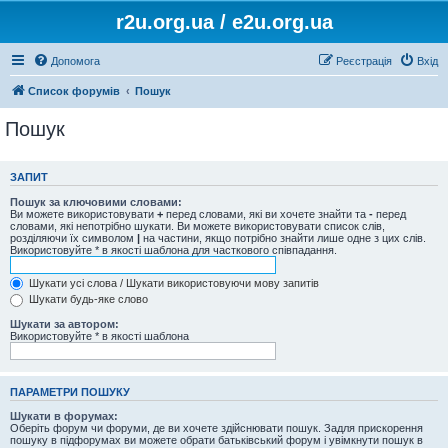
r2u.org.ua / e2u.org.ua
Допомога
Реєстрація
Вхід
Список форумів
Пошук
Пошук
ЗАПИТ
Пошук за ключовими словами:
Ви можете використовувати
+
перед словами, які ви хочете знайти та
-
перед
словами, які непотрібно шукати. Ви можете використовувати список слів,
розділяючи їх символом
|
на частини, якщо потрібно знайти лише одне з цих слів.
Використовуйте * в якості шаблона для часткового співпадання.
Шукати усі слова / Шукати використовуючи мову запитів
Шукати будь-яке слово
Шукати за автором:
Використовуйте * в якості шаблона
ПАРАМЕТРИ ПОШУКУ
Шукати в форумах:
Оберіть форум чи форуми, де ви хочете здійснювати пошук. Задля прискорення
пошуку в підфорумах ви можете обрати батьківський форум і увімкнути пошук в