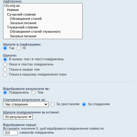
підфорумах.
Шукати в підфорумах:
Так
Ні
Шукати:
В назвах тем і в тексті повідомлень
Лише в текстах повідомлень
Тільки в назвах тем
Тільки в першому повідомленні теми
Відображати результати як:
Повідомлень
Тем
Сортувати результати за:
За зростанням
За спаданням
Шукати повідомлення за останні:
Відображати перші:
Встановіть значення 0, щоб відображати повідомлення повіністю.
символів повідомлень