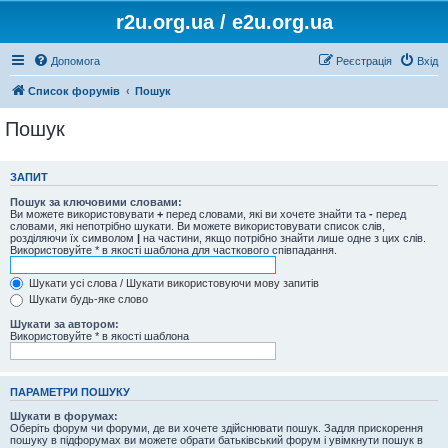
r2u.org.ua / e2u.org.ua
Допомога
Реєстрація
Вхід
Список форумів
Пошук
Пошук
ЗАПИТ
Пошук за ключовими словами:
Ви можете використовувати
+
перед словами, які ви хочете знайти та
-
перед
словами, які непотрібно шукати. Ви можете використовувати список слів,
розділяючи їх символом
|
на частини, якщо потрібно знайти лише одне з цих слів.
Використовуйте * в якості шаблона для часткового співпадання.
Шукати усі слова / Шукати використовуючи мову запитів
Шукати будь-яке слово
Шукати за автором:
Використовуйте * в якості шаблона
ПАРАМЕТРИ ПОШУКУ
Шукати в форумах:
Оберіть форум чи форуми, де ви хочете здійснювати пошук. Задля прискорення
пошуку в підфорумах ви можете обрати батьківський форум і увімкнути пошук в