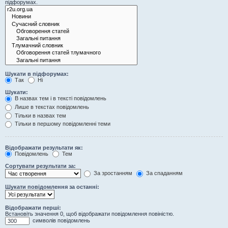
підфорумах.
Шукати в підфорумах:
Так
Ні
Шукати:
В назвах тем і в тексті повідомлень
Лише в текстах повідомлень
Тільки в назвах тем
Тільки в першому повідомленні теми
Відображати результати як:
Повідомлень
Тем
Сортувати результати за:
За зростанням
За спаданням
Шукати повідомлення за останні:
Відображати перші:
Встановіть значення 0, щоб відображати повідомлення повіністю.
символів повідомлень