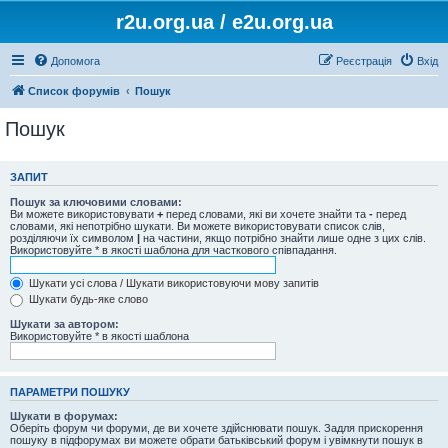
r2u.org.ua / e2u.org.ua
Допомога
Реєстрація
Вхід
Список форумів
Пошук
Пошук
ЗАПИТ
Пошук за ключовими словами:
Ви можете використовувати
+
перед словами, які ви хочете знайти та
-
перед
словами, які непотрібно шукати. Ви можете використовувати список слів,
розділяючи їх символом
|
на частини, якщо потрібно знайти лише одне з цих слів.
Використовуйте * в якості шаблона для часткового співпадання.
Шукати усі слова / Шукати використовуючи мову запитів
Шукати будь-яке слово
Шукати за автором:
Використовуйте * в якості шаблона
ПАРАМЕТРИ ПОШУКУ
Шукати в форумах:
Оберіть форум чи форуми, де ви хочете здійснювати пошук. Задля прискорення
пошуку в підфорумах ви можете обрати батьківський форум і увімкнути пошук в