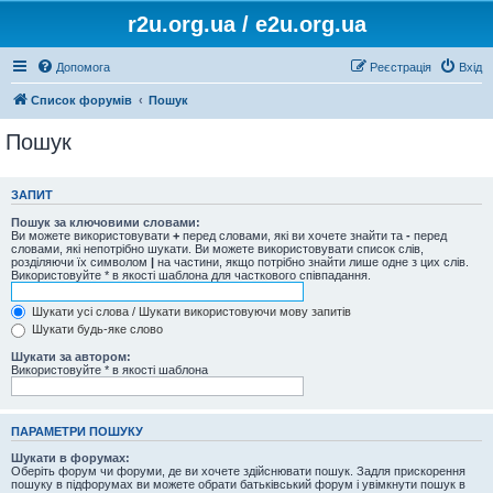
r2u.org.ua / e2u.org.ua
Допомога
Реєстрація
Вхід
Список форумів
Пошук
Пошук
ЗАПИТ
Пошук за ключовими словами:
Ви можете використовувати
+
перед словами, які ви хочете знайти та
-
перед
словами, які непотрібно шукати. Ви можете використовувати список слів,
розділяючи їх символом
|
на частини, якщо потрібно знайти лише одне з цих слів.
Використовуйте * в якості шаблона для часткового співпадання.
Шукати усі слова / Шукати використовуючи мову запитів
Шукати будь-яке слово
Шукати за автором:
Використовуйте * в якості шаблона
ПАРАМЕТРИ ПОШУКУ
Шукати в форумах:
Оберіть форум чи форуми, де ви хочете здійснювати пошук. Задля прискорення
пошуку в підфорумах ви можете обрати батьківський форум і увімкнути пошук в