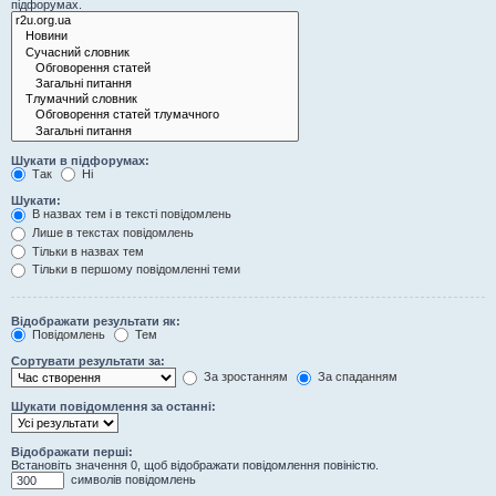
підфорумах.
Шукати в підфорумах:
Так
Ні
Шукати:
В назвах тем і в тексті повідомлень
Лише в текстах повідомлень
Тільки в назвах тем
Тільки в першому повідомленні теми
Відображати результати як:
Повідомлень
Тем
Сортувати результати за:
За зростанням
За спаданням
Шукати повідомлення за останні:
Відображати перші:
Встановіть значення 0, щоб відображати повідомлення повіністю.
символів повідомлень