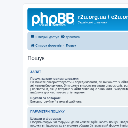
r2u.org.ua / e2u.o
Українські словники
Швидкий доступ
Допомога
Список форумів
Пошук
Пошук
ЗАПИТ
Пошук за ключовими словами:
Ви можете використовувати
+
перед словами, які ви хочете знайт
які непотрібно шукати. Ви можете використовувати список слів, р
|
на частини, якщо потрібно знайти лише одне з цих слів. Використо
шаблона для часткового співпадання.
Шукати за автором:
Використовуйте * в якості шаблона
ПАРАМЕТРИ ПОШУКУ
Шукати в форумах:
Оберіть форум чи форуми, де ви хочете здійснювати пошук. Задл
пошуку в підфорумах ви можете обрати батьківський форум і увім