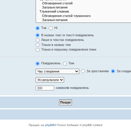
Так
Ні
В назвах тем і в тексті повідомлень
Лише в текстах повідомлень
Тільки в назвах тем
Тільки в першому повідомленні теми
Повідомлень
Тем
За зростанням
За спада
символів повідомлень
Працює на
phpBB
® Forum Software © phpBB Limited