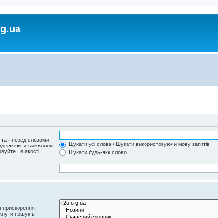
rg.ua
и та
-
перед словами,
Шукати усі слова / Шукати використовуючи мову запитів
озділяючи їх символом
вуйте * в якості
Шукати будь-яке слово
я прискорення
кнути пошук в