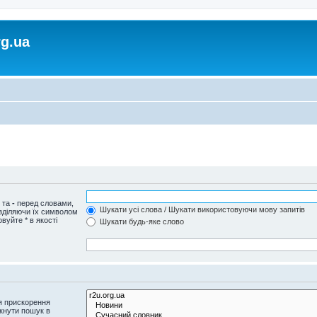
rg.ua
и та
-
перед словами,
Шукати усі слова / Шукати використовуючи мову запитів
озділяючи їх символом
вуйте * в якості
Шукати будь-яке слово
я прискорення
кнути пошук в