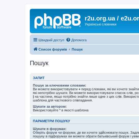
r2u.org.ua / e2u.o
Українські словники
Швидкий доступ
Допомога
Список форумів
Пошук
Пошук
ЗАПИТ
Пошук за ключовими словами:
Ви можете використовувати
+
перед словами, які ви хочете знайт
які непотрібно шукати. Ви можете використовувати список слів, р
|
на частини, якщо потрібно знайти лише одне з цих слів. Використо
шаблона для часткового співпадання.
Шукати за автором:
Використовуйте * в якості шаблона
ПАРАМЕТРИ ПОШУКУ
Шукати в форумах:
Оберіть форум чи форуми, де ви хочете здійснювати пошук. Задл
пошуку в підфорумах ви можете обрати батьківський форум і увім