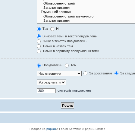
Так
Ні
В назвах тем і в тексті повідомлень
Лише в текстах повідомлень
Тільки в назвах тем
Тільки в першому повідомленні теми
Повідомлень
Тем
За зростанням
За спада
символів повідомлень
Працює на
phpBB
® Forum Software © phpBB Limited