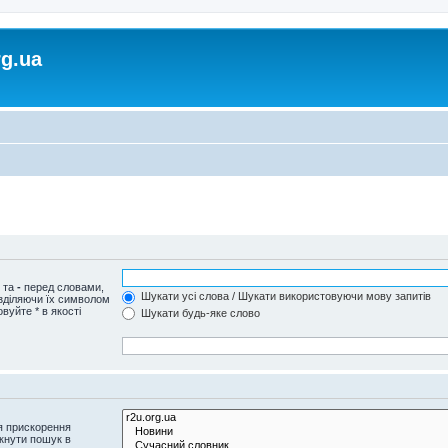
rg.ua
и та
-
перед словами,
Шукати усі слова / Шукати використовуючи мову запитів
озділяючи їх символом
вуйте * в якості
Шукати будь-яке слово
я прискорення
кнути пошук в