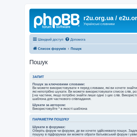
r2u.org.ua / e2u.o
Українські словники
Швидкий доступ
Допомога
Список форумів
Пошук
Пошук
ЗАПИТ
Пошук за ключовими словами:
Ви можете використовувати
+
перед словами, які ви хочете знайт
які непотрібно шукати. Ви можете використовувати список слів, р
|
на частини, якщо потрібно знайти лише одне з цих слів. Використо
шаблона для часткового співпадання.
Шукати за автором:
Використовуйте * в якості шаблона
ПАРАМЕТРИ ПОШУКУ
Шукати в форумах:
Оберіть форум чи форуми, де ви хочете здійснювати пошук. Задл
пошуку в підфорумах ви можете обрати батьківський форум і увім