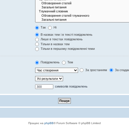
Так
Ні
В назвах тем і в тексті повідомлень
Лише в текстах повідомлень
Тільки в назвах тем
Тільки в першому повідомленні теми
Повідомлень
Тем
За зростанням
За спада
символів повідомлень
Працює на
phpBB
® Forum Software © phpBB Limited