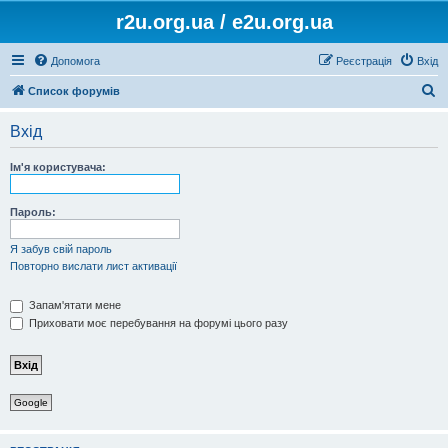
r2u.org.ua / e2u.org.ua
Допомога
Реєстрація
Вхід
П
Список форумів
о
Вхід
ш
у
Ім'я користувача:
к
Пароль:
Я забув свій пароль
Повторно вислати лист активації
Запам'ятати мене
Приховати моє перебування на форумі цього разу
Google