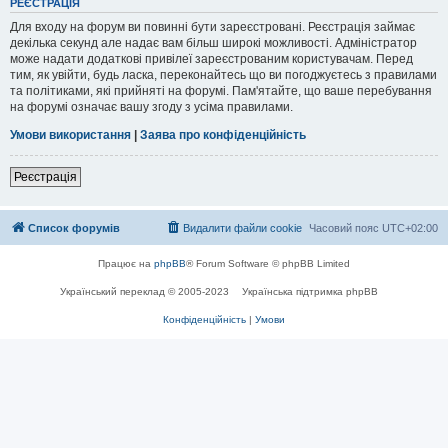
РЕЄСТРАЦІЯ
Для входу на форум ви повинні бути зареєстровані. Реєстрація займає
декілька секунд але надає вам більш широкі можливості. Адміністратор
може надати додаткові привілеї зареєстрованим користувачам. Перед
тим, як увійти, будь ласка, переконайтесь що ви погоджуєтесь з правилами
та політиками, які прийняті на форумі. Пам'ятайте, що ваше перебування
на форумі означає вашу згоду з усіма правилами.
Умови використання
|
Заява про конфіденційність
Реєстрація
Список форумів
Видалити файли cookie
Часовий пояс
UTC+02:00
Працює на
phpBB
® Forum Software © phpBB Limited
Український переклад © 2005-2023
Українська підтримка phpBB
Конфіденційність
|
Умови