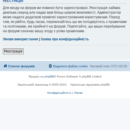
РЕЄСТРАЦІЯ
Для входу на форум ви повинні бути зареєстровані. Реєстрація займає
декілька секунд але надає вам більш широкі можливості. Адміністратор
може надати додаткові привілеї зареєстрованим користувачам. Перед
тим, як увійти, будь ласка, переконайтесь що ви погоджуєтесь з правилами
та політиками, які прийняті на форумі. Пам'ятайте, що ваше перебування
на форумі означає вашу згоду з усіма правилами.
Умови використання
|
Заява про конфіденційність
Реєстрація
Список форумів
Видалити файли cookie
Часовий пояс
UTC+02:00
Працює на
phpBB
® Forum Software © phpBB Limited
Український переклад © 2005-2023
Українська підтримка phpBB
Конфіденційність
|
Умови