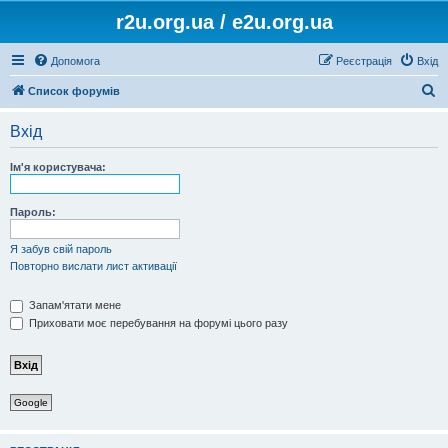
r2u.org.ua / e2u.org.ua
Допомога
Реєстрація
Вхід
П
Список форумів
о
Вхід
ш
у
Ім'я користувача:
к
Пароль:
Я забув свій пароль
Повторно вислати лист активації
Запам'ятати мене
Приховати моє перебування на форумі цього разу
Google