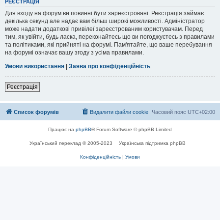
РЕЄСТРАЦІЯ
Для входу на форум ви повинні бути зареєстровані. Реєстрація займає
декілька секунд але надає вам більш широкі можливості. Адміністратор
може надати додаткові привілеї зареєстрованим користувачам. Перед
тим, як увійти, будь ласка, переконайтесь що ви погоджуєтесь з правилами
та політиками, які прийняті на форумі. Пам'ятайте, що ваше перебування
на форумі означає вашу згоду з усіма правилами.
Умови використання
|
Заява про конфіденційність
Реєстрація
Список форумів
Видалити файли cookie
Часовий пояс
UTC+02:00
Працює на
phpBB
® Forum Software © phpBB Limited
Український переклад © 2005-2023
Українська підтримка phpBB
Конфіденційність
|
Умови