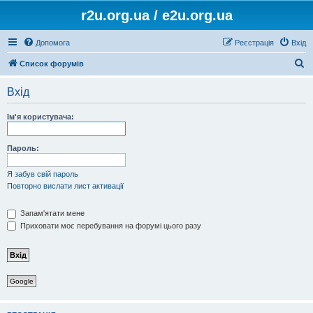
r2u.org.ua / e2u.org.ua
Допомога
Реєстрація
Вхід
П
Список форумів
о
Вхід
ш
у
Ім'я користувача:
к
Пароль:
Я забув свій пароль
Повторно вислати лист активації
Запам'ятати мене
Приховати моє перебування на форумі цього разу
Google